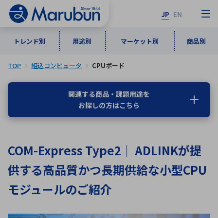
JP
EN
トレンド別
用途別
マーケット別
商品別
TOP
組込コンピュータ
CPUボード
マーケット別
トレンド別
用途別
商品別
メーカ一覧
関連する商品・課題用途を
お探しの方はこちら
50音順
インダストリアルDXソリューション
通信・ネットワーク
半導体・電子部品
自動車
ソフトウェア
産業
あ行
か行
さ行
た行
COM-Express Type2｜ ADLINKが提
な行
は行
ま行
や行
5G・Local 5G
監視・セキュリティ
供する高品質かつ長期供給な小型CPU
ら行
わ行
計測・測定・表示機器
情報通信
検査・分析機器
宇宙・防衛
モジュールのご紹介
ワイヤレス給電
計測・検出
アルファベット順