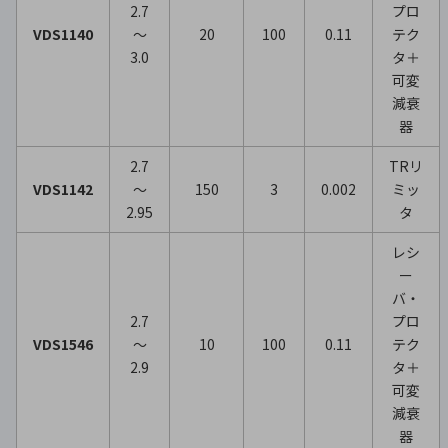
2.7
プロ
VDS1140
～
20
100
0.11
テク
3.0
タ＋
可変
減衰
器
2.7
TRリ
VDS1142
～
150
3
0.002
ミッ
2.95
タ
レシ
ー
バ・
2.7
プロ
VDS1546
～
10
100
0.11
テク
2.9
タ＋
可変
減衰
器