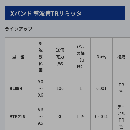
Xバンド 導波管TRリミッタ
ラインアップ
周
パル
波
送信
ス幅
型 番
数
電力
Duty
構成
（μ
範
（W）
秒）
囲
9.0
TR
BL95H
～
100
1
0.001
管
9.6
デュ
8.6
アル
BTR216
～
30
1.15
0.0014
TR
9.5
管