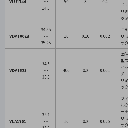
VLU1744
～
50
8
0.4
ド
14.5
リ
ッ
34.55
TR
VDA1002B
～
10
0.16
0.002
リ
35.25
ッ
固
型
34.5
イ
VDA1523
～
400
0.2
0.001
チ
35.5
リ
ッ
フ
ル
ー
33.1
リ
VLA1761
～
10
0.2
0.025
ッ
33.3