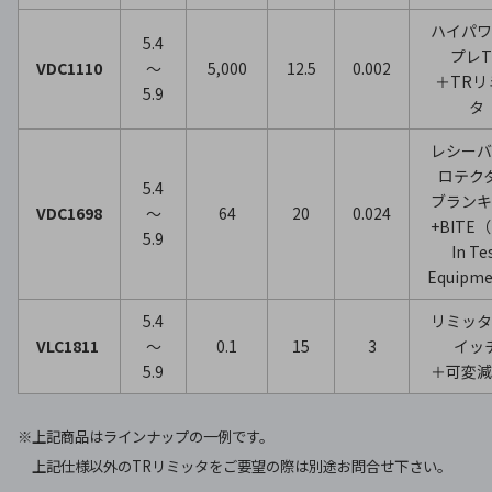
ハイパ
5.4
プレT
VDC1110
～
5,000
12.5
0.002
＋TRリ
5.9
タ
レシーバ
ロテク
5.4
ブランキ
VDC1698
～
64
20
0.024
+BITE（
5.9
In Te
Equipm
5.4
リミッタ
VLC1811
～
0.1
15
3
イッ
5.9
＋可変減
※上記商品はラインナップの一例です。
上記仕様以外のTRリミッタをご要望の際は別途お問合せ下さい。