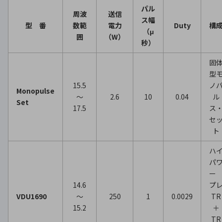
パル
周波
送信
ス幅
型 番
数範
電力
Duty
構
（μ
囲
（W）
秒）
固
型
15.5
ノ
Monopulse
～
2.6
10
0.04
ル
Set
17.5
ス
セ
ト
ハ
パ
14.6
プ
VDU1690
～
250
1
0.0029
TR
15.2
＋
TR