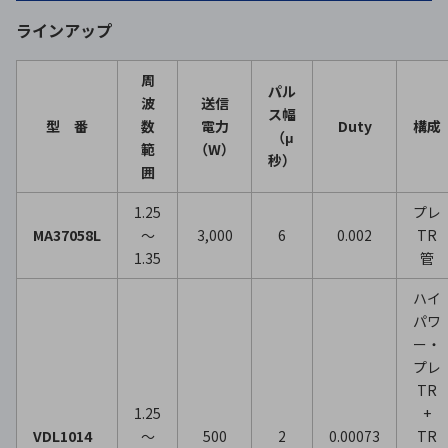
ラインアップ
周
パル
波
送信
ス幅
型 番
数
電力
Duty
構成
（μ
範
（W）
秒）
囲
1.25
プレ
MA37058L
～
3,000
6
0.002
TR
1.35
管
ハイ
パワ
ー・
プレ
TR
1.25
+
VDL1014
～
500
2
0.00073
TR