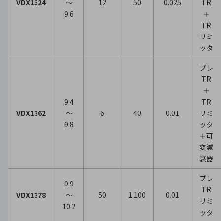
VDX1324
～
12
50
0.025
TR
9.6
＋
TR
リミ
ッタ
プレ
TR
＋
9.4
TR
VDX1362
～
6
40
0.01
リミ
9.8
ッタ
＋可
変減
衰器
プレ
9.9
TR
VDX1378
～
50
1.100
0.01
リミ
10.2
ッタ