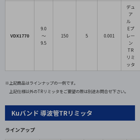
デュ
ア
ル
9.0
Eプ
VDX1770
～
150
5
0.001
レー
9.5
ン
TR
リミ
ッタ
※上記商品はラインナップの一例です。
上記仕様以外のTRリミッタをご要望の際は別途お問合せ下さい。
Kuバンド 導波管TRリミッタ
ラインアップ