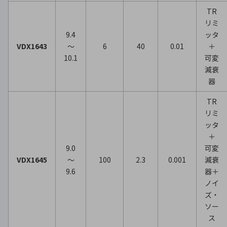
TR
リミ
9.4
ッタ
VDX1643
～
6
40
0.01
＋
10.1
可変
減衰
器
TR
リミ
ッタ
＋
9.0
可変
VDX1645
～
100
2.3
0.001
減衰
9.6
器＋
ノイ
ズ・
ソー
ス