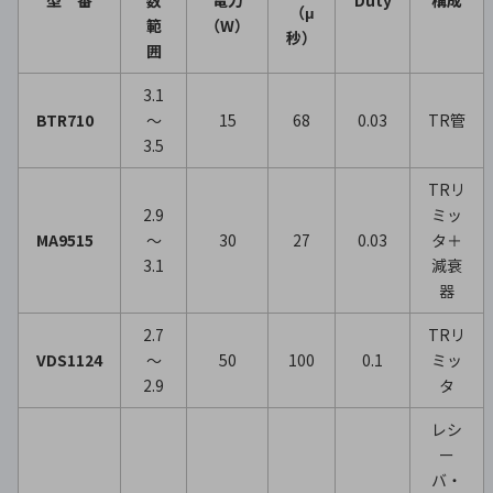
型 番
数
電力
Duty
構成
（μ
範
（W）
秒）
囲
3.1
BTR710
～
15
68
0.03
TR管
3.5
TRリ
2.9
ミッ
MA9515
～
30
27
0.03
タ＋
3.1
減衰
器
2.7
TRリ
VDS1124
～
50
100
0.1
ミッ
2.9
タ
レシ
ー
バ・