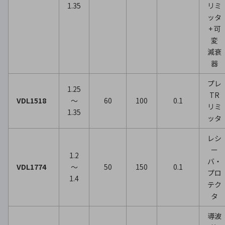
1.35
リミ
ッタ
+ 可
変
減衰
器
プレ
1.25
TR
VDL1518
～
60
100
0.1
リミ
1.35
ッタ
レシ
ー
1.2
バ・
VDL1774
～
50
150
0.1
プロ
1.4
テク
タ
導波