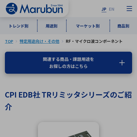
JP
EN
トレンド別
用途別
マーケット別
商品別
TOP
特定用途向け・その他
RF・マイクロ波コンポーネント
マーケット別
トレンド別
用途別
商品別
メーカ一覧
関連する商品・課題用途を
お探しの方はこちら
50音順
インダストリアルDXソリューション
通信・ネットワーク
半導体・電子部品
自動車
ソフトウェア
産業
あ行
か行
さ行
た行
CPI EDB社 TRリミッタシリーズのご紹
な行
は行
ま行
や行
5G・Local 5G
監視・セキュリティ
介
ら行
わ行
計測・測定・表示機器
情報通信
検査・分析機器
宇宙・防衛
ワイヤレス給電
計測・検出
アルファベット順