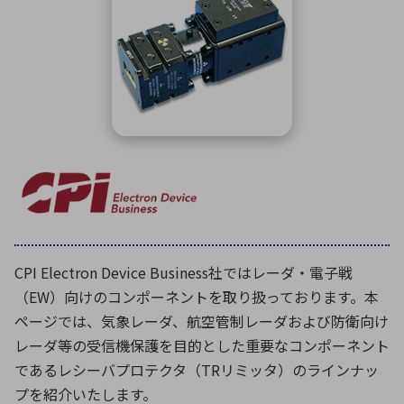
ICTソリューション
民生
組立・ロボティクス
医療
A
B
C
D
ロボティクス（AI）
品質管理・検査
E
F
G
H
I
J
K
L
データセンタ・クラウド
接着・接合
レーザー・光学部品
組込コンピュータ
M
N
O
P
Q
R
S
T
ミリ波レーダー
製品製造・加工
U
V
W
X
特定用途向け・その他
サービス
Y
Z
ブログ｜ここから始まる最新技術
レーダ・衛星通信
CPI Electron Device Business社ではレーダ・電子戦
検索
医療機器
（EW）向けのコンポーネントを取り扱っております。本
照射
ページでは、気象レーダ、航空管制レーダおよび防衛向け
レーダ等の受信機保護を目的とした重要なコンポーネント
であるレシーバプロテクタ（TRリミッタ）のラインナッ
シミュレーター
プを紹介いたします。