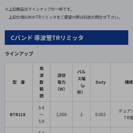
※上記商品はラインナップの一例です。
上記仕様以外のTRリミッタをご要望の際は別途お問合せ下さい。
Cバンド 導波管TRリミッタ
ラインアップ
周
パル
波
送信
ス幅
型 番
数
電力
Duty
構成
（μ
範
（W）
秒）
囲
5.4
デュ
BTR218
～
1,000
2
0.002
TR
5.9