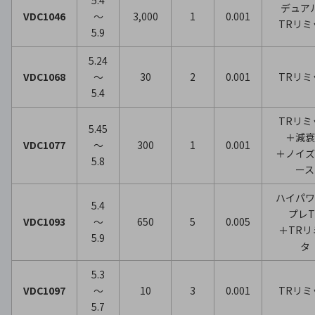
5.4
デュ
VDC1046
～
3,000
1
0.001
TRリミ
5.9
5.24
VDC1068
～
30
2
0.001
TRリミ
5.4
TRリミ
5.45
＋減衰
VDC1077
～
300
1
0.001
＋ノイズ
5.8
ース
ハイパ
5.4
プレT
VDC1093
～
650
5
0.005
＋TRリ
5.9
タ
5.3
VDC1097
～
10
3
0.001
TRリミ
5.7