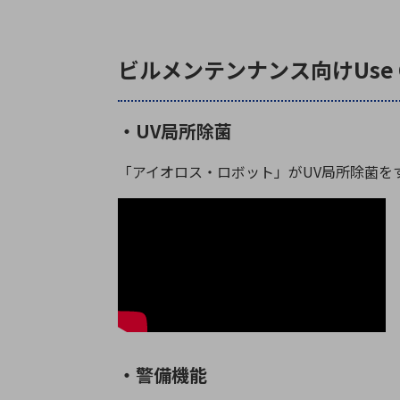
特定用途
拠点一覧
ガバナンス
ディスクロージャー・ポリシー
ビルメンテンナンス向けUse C
株式・株主情報
・UV局所除菌
株式基本情報
「アイオロス・ロボット」がUV局所除菌を
株主還元
株価情報
株式手続き
株主総会
定款・株式取扱規程
電子公告
・警備機能