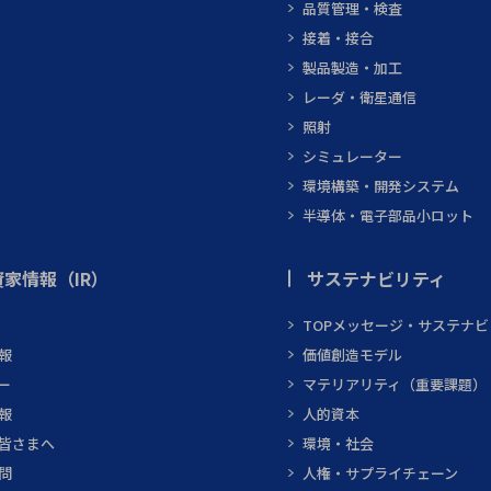
品質管理・検査
接着・接合
製品製造・加工
レーダ・衛星通信
照射
シミュレーター
環境構築・開発システム
半導体・電子部品小ロット
家情報（IR）
サステナビリティ
TOPメッセージ・サステナ
報
価値創造モデル
ー
マテリアリティ（重要課題）
報
人的資本
皆さまへ
環境・社会
問
人権・サプライチェーン