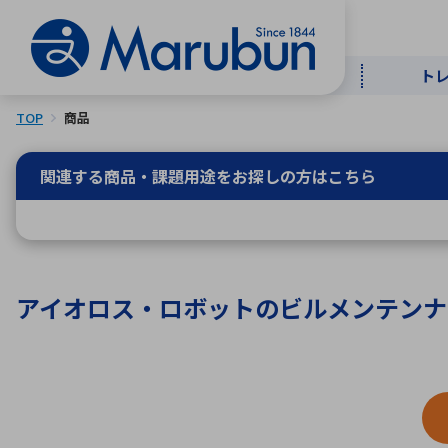
ト
TOP
商品
マー
ト
用
商
メ
関連する商品・課題用途を
お探しの方はこちら
50音順
半導体
自
TOPメッセージ・サステナビリ
トップメッセージ
経営方針
アイオロス・ロボットのビルメンテンナンス
ティ基本方針
アルファベッ
ICTソ
トップメッセージ
事業内容
人的資本
中期経営計画
コーポレートガバナンス
事業等のリスク