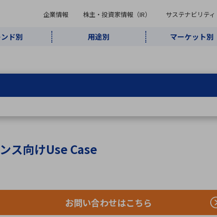
企業情報
株主・投資家情報（IR）
サステナビリティ
レンド別
用途別
マーケット別
キーワード・商品
ケット別
レンド別
途別
品別
ーカ一覧
株主・投資家情報（IR）
サステナビリティ
企業情報
よく検索されているキ
インダストリ
ABOUT MARUBUN
SUSTAINABILITY
IR
通信・ネット
5G・Local
監視・セキュ
あ行
か行
さ行
た行
な行
ミリ波レーダー
、
ワイ
アルDXソリ
ワーク
5G
リティ
ューション
、
AIロボット
、
ここ
・電子部品
動車
ソフトウェア
産業
計測・測
情
企業理念
財務・業績情報
価値創造モデル
A
B
C
D
E
F
G
H
I
J
K
データセン
ミリ波レーダ
製品製造・加
向けUse Case
接着・接合
ト順
タ・クラウド
ー
工
U
V
W
X
Y
Z
リューション
民生
組立・ロボティクス
医療
レーザ
最新決算情報
決
役員一覧
環境・社会
シミュレータ
環境構築・開
チャートジェネレーター
有
ー
発システム
連結貸借対照表
決
お問い合わせはこちら
連結損益計算書
統