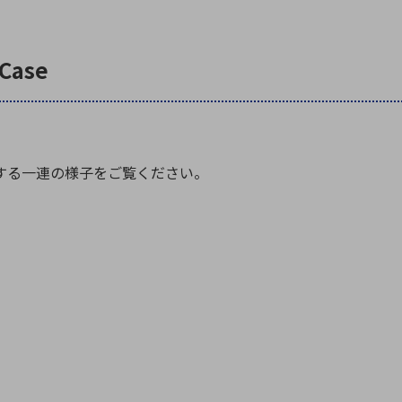
向け・その他
サービス
医
グループ会社
連結キャッシュ・フロー計算書
株
ヒストリカルデータ
I
ase
個人投資家の皆さまへ
丸文ってどんな会社
会
する一連の様子をご覧ください。
投資をお考えの皆さまへ
サ
株主優待制度
事
個人投資家様向けイベント
業
丸文用語集
株
資