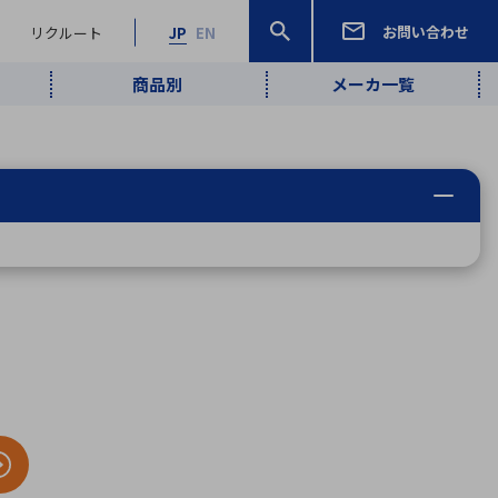
お問い合わせ
リクルート
JP
EN
商品別
メーカ一覧
検索
検索
ーワード
ワイヤレス給
ロボティクス
品質管理・検
は行
ま行
や行
ら行
わ行
ヤレス給電
、
Pocket AI
、
Net Predy
、
メルマガ
計測・検出
電
（AI）
査
から
定・表示機器
報通信
検査・分析機器
宇宙・防衛
ブログ｜ここ
企業概要
IRライブラリー
マテリアリティ（重要課題）
L
M
N
O
P
Q
R
S
T
レーダ・衛星
から始まる最
照射
通信
新技術
ー・光学部品
組込コンピュータ
算短信
沿革
人権・サプライチェーン
半導体・電子
価証券報告書
検索
部品小ロット
算説明会資料
合報告書