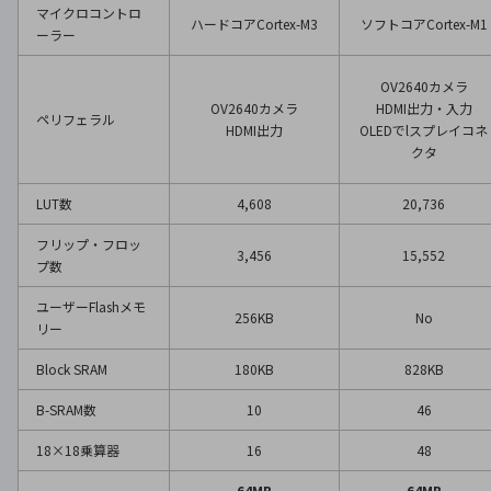
マイクロコントロ
ハードコアCortex-M3
ソフトコアCortex-M1
ーラー
OV2640カメラ
OV2640カメラ
HDMI出力・入力
ペリフェラル
HDMI出力
OLEDでlスプレイコネ
クタ
LUT数
4,608
20,736
フリップ・フロッ
3,456
15,552
プ数
ユーザーFlashメモ
256KB
No
リー
Block SRAM
180KB
828KB
B-SRAM数
10
46
18×18乗算器
16
48
64MB
64MB