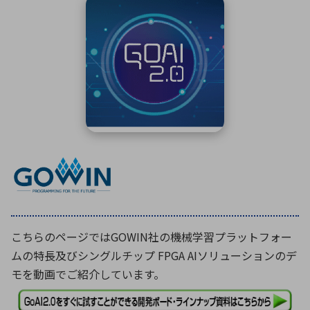
ICTソリューション
民生
組立・ロボティクス
医療
A
B
C
D
ロボティクス（AI）
品質管理・検査
E
F
G
H
I
J
K
L
データセンタ・クラウド
接着・接合
レーザー・光学部品
組込コンピュータ
M
N
O
P
Q
R
S
T
ミリ波レーダー
製品製造・加工
U
V
W
X
特定用途向け・その他
サービス
Y
Z
ブログ｜ここから始まる最新技術
レーダ・衛星通信
検索
医療機器
こちらのページではGOWIN社の機械学習プラットフォー
照射
ムの特長及びシングルチップ FPGA AIソリューションのデ
モを動画でご紹介しています。
シミュレーター