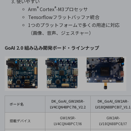
使いやすい
®
®
Arm
Cortex
-M3プロセッサ
Tensorflowフラットバッファ統合
1つのプラットフォームで多くの用途に対応
（画像、音声、ジェスチャー）
GoAI 2.0 組み込み開発ボード・ラインナップ
DK_GoAI_GW1NSR-
DK_GoAI_GW2AR-
ボード名
LV4CQN48PC7I6_V2.2
LV18QN88PC8I7_V1.1
GW1NSR-
GW2AR-
搭載デバイス
LV4CQN48PC7/I6
LV18QN88PC8/I7