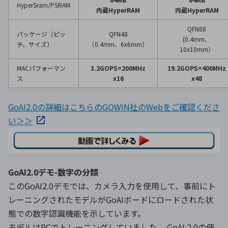
HyperSram/PSRAM
内蔵HyperRAM
内蔵HyperRAM
QFN88
パッケージ（ピッ
QFN48
(0.4mm、
チ、サイズ）
（0.4mm、6x6mm）
10x10mm）
MACパフォーマン
3.2GOPS=200MHz
19.2GOPS=400MHz
ス
x16
x48
GoAI2.0の詳細はこちらのGOWIN社のWebをご確認くださ
い＞＞
GoAI2.0デモ-数字の分類
このGoAI2.0デモでは、カメラ入力を使用して、事前にト
レーニングされたモデルがGoAIボードにロードされた状
態での数字認識機能を示しています。
モデルはPCでトレーニングしていました。 GoAI 2.0の使