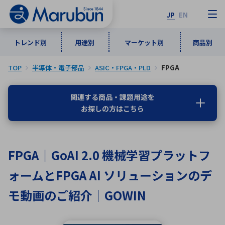
JP
EN
トレンド別
用途別
マーケット別
商品別
TOP
半導体・電子部品
ASIC・FPGA・PLD
FPGA
マーケット別
トレンド別
用途別
商品別
メーカ一覧
関連する商品・課題用途を
お探しの方はこちら
50音順
インダストリアルDXソリューション
通信・ネットワーク
半導体・電子部品
自動車
ソフトウェア
産業
あ行
か行
さ行
た行
FPGA｜GoAI 2.0 機械学習プラットフ
な行
は行
ま行
や行
5G・Local 5G
監視・セキュリティ
ォームとFPGA AI ソリューションのデ
ら行
わ行
計測・測定・表示機器
情報通信
検査・分析機器
宇宙・防衛
モ動画のご紹介｜GOWIN
ワイヤレス給電
計測・検出
アルファベット順