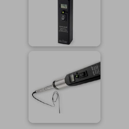
ICTソリューション
民生
組立・ロボティクス
医療
A
B
C
D
ロボティクス（AI）
品質管理・検査
E
F
G
H
I
J
K
L
データセンタ・クラウド
接着・接合
レーザー・光学部品
組込コンピュータ
M
N
O
P
Q
R
S
T
ミリ波レーダー
製品製造・加工
U
V
W
X
特定用途向け・その他
サービス
Y
Z
ブログ｜ここから始まる最新技術
レーダ・衛星通信
検索
医療機器
照射
シミュレーター