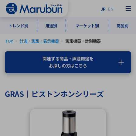
JP
EN
トレンド別
用途別
マーケット別
商品別
TOP
計測・測定・表示機器
測定機器・計測機器
マーケット別
トレンド別
用途別
商品別
メーカ一覧
関連する商品・課題用途を
お探しの方はこちら
50音順
インダストリアルDXソリューション
通信・ネットワーク
半導体・電子部品
自動車
ソフトウェア
産業
あ行
か行
さ行
た行
GRAS｜ピストンホンシリーズ
な行
は行
ま行
や行
5G・Local 5G
監視・セキュリティ
ら行
わ行
計測・測定・表示機器
情報通信
検査・分析機器
宇宙・防衛
ワイヤレス給電
計測・検出
アルファベット順