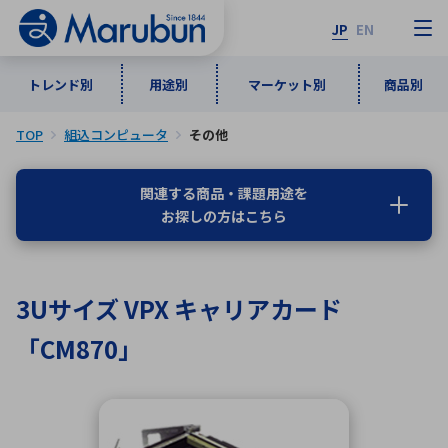
JP
EN
トレンド別
用途別
マーケット別
商品別
TOP
組込コンピュータ
その他
マーケット別
トレンド別
用途別
商品別
メーカ一覧
関連する商品・課題用途を
お探しの方はこちら
50音順
インダストリアルDXソリューション
通信・ネットワーク
半導体・電子部品
自動車
ソフトウェア
産業
あ行
か行
さ行
た行
3Uサイズ VPX キャリアカード
な行
は行
ま行
や行
5G・Local 5G
監視・セキュリティ
「CM870」
ら行
わ行
計測・測定・表示機器
情報通信
検査・分析機器
宇宙・防衛
ワイヤレス給電
計測・検出
アルファベット順