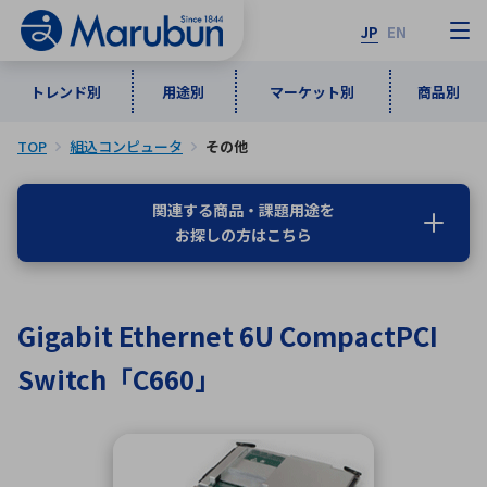
JP
EN
トレンド別
用途別
マーケット別
商品別
TOP
組込コンピュータ
その他
マーケット別
トレンド別
用途別
商品別
メーカ一覧
関連する商品・課題用途を
お探しの方はこちら
50音順
インダストリアルDXソリューション
通信・ネットワーク
半導体・電子部品
自動車
ソフトウェア
産業
あ行
か行
さ行
た行
Gigabit Ethernet 6U CompactPCI
な行
は行
ま行
や行
5G・Local 5G
監視・セキュリティ
Switch「C660」
ら行
わ行
計測・測定・表示機器
情報通信
検査・分析機器
宇宙・防衛
ワイヤレス給電
計測・検出
アルファベット順