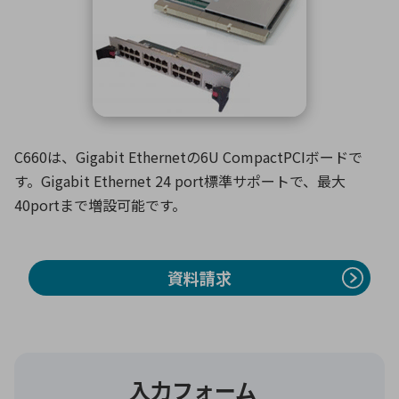
ICTソリューション
民生
組立・ロボティクス
医療
A
B
C
D
ロボティクス（AI）
品質管理・検査
E
F
G
H
I
J
K
L
データセンタ・クラウド
接着・接合
レーザー・光学部品
組込コンピュータ
M
N
O
P
Q
R
S
T
C660は、Gigabit Ethernetの6U CompactPCIボードで
ミリ波レーダー
製品製造・加工
す。Gigabit Ethernet 24 port標準サポートで、最大
U
V
W
X
特定用途向け・その他
サービス
40portまで増設可能です。
Y
Z
ブログ｜ここから始まる最新技術
レーダ・衛星通信
資料請求
検索
医療機器
照射
シミュレーター