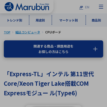
JP
EN
トレンド別
用途別
マーケット別
商品別
TOP
組込コンピュータ
CPUボード
マーケット別
トレンド別
用途別
商品別
メーカ一覧
関連する商品・課題用途を
お探しの方はこちら
50音順
インダストリアルDXソリューション
通信・ネットワーク
半導体・電子部品
自動車
ソフトウェア
産業
あ行
か行
さ行
た行
「Express-TL」インテル 第11世代
な行
は行
ま行
や行
5G・Local 5G
監視・セキュリティ
Core/Xeon Tiger Lake搭載COM
ら行
わ行
計測・測定・表示機器
情報通信
検査・分析機器
宇宙・防衛
Expressモジュー ル(Type6)
ワイヤレス給電
計測・検出
アルファベット順