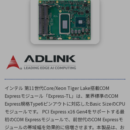
ICTソリューション
民生
組立・ロボティクス
医療
A
B
C
D
ロボティクス（AI）
品質管理・検査
E
F
G
H
I
J
K
L
データセンタ・クラウド
接着・接合
レーザー・光学部品
組込コンピュータ
M
N
O
P
Q
R
S
T
ミリ波レーダー
製品製造・加工
U
V
W
X
特定用途向け・その他
サービス
Y
Z
ブログ｜ここから始まる最新技術
レーダ・衛星通信
インテル 第11世代Core/Xeon Tiger Lake搭載COM
検索
医療機器
Expressモジュール「Express-TL」は、業界標準のCOM
照射
Express規格Type6ピンアウトに対応したBasic SizeのCPU
モジュールです。 PCI Express x16 Gen4をサポートする最
初のCOM Expressモジュールで、前世代のCOM Expressモ
シミュレーター
ジュールの帯域幅を効果的に倍増させます。本製品は、お