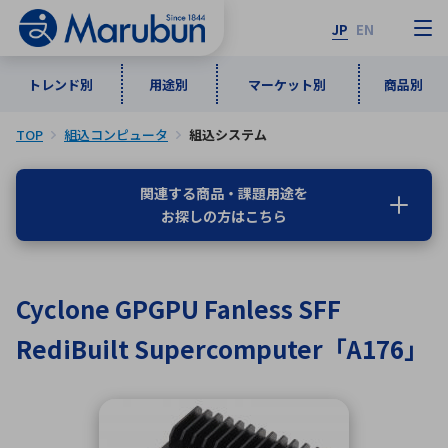
JP
EN
トレンド別
用途別
マーケット別
商品別
TOP
組込コンピュータ
組込システム
マーケット別
トレンド別
用途別
商品別
メーカ一覧
関連する商品・課題用途を
お探しの方はこちら
50音順
インダストリアルDXソリューション
通信・ネットワーク
半導体・電子部品
自動車
ソフトウェア
産業
あ行
か行
さ行
た行
Cyclone GPGPU Fanless SFF
な行
は行
ま行
や行
5G・Local 5G
監視・セキュリティ
RediBuilt Supercomputer「A176」
ら行
わ行
計測・測定・表示機器
情報通信
検査・分析機器
宇宙・防衛
ワイヤレス給電
計測・検出
アルファベット順