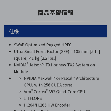
商品基礎情報
仕様
SWaP Optimized Rugged HPEC
Ultra Small Form Factor (SFF) – 105 mm [5.1″]
square, < 1 kg [2.2 lbs.]
®
NVIDIA
Jetson™ TX1 or new TX2 System on
Module
NVIDIA Maxwell™ or Pascal™ Architecture
GPU, with 256 CUDA cores
®
®
Arm
Cortex
A57 Quad-Core CPU
1 TFLOPS
H.264/H.265 HW Encoder