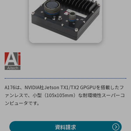
ICTソリューション
民生
組立・ロボティクス
医療
A
B
C
D
ロボティクス（AI）
品質管理・検査
E
F
G
H
I
J
K
L
データセンタ・クラウド
接着・接合
レーザー・光学部品
組込コンピュータ
M
N
O
P
Q
R
S
T
ミリ波レーダー
製品製造・加工
U
V
W
X
特定用途向け・その他
サービス
Y
Z
ブログ｜ここから始まる最新技術
レーダ・衛星通信
A176は、NVIDIA社Jetson TX1/TX2 GPGPUを搭載したフ
検索
医療機器
ァンレスで、小型（105x105mm）な耐環境性スーパーコ
ンピュータです。
照射
資料請求
シミュレーター