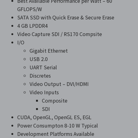
Best Available Performance per Watt – 60
GFLOPS/W
SATA SSD with Quick Erase & Secure Erase
4 GB LPDDR4
Video Capture SDI / RS170 Compsite
I/O
Gigabit Ethernet
USB 2.0
UART Serial
Discretes
Video Output – DVI/HDMI
Video Inputs
Composite
SDI
CUDA, OpenGL, OpenGL ES, EGL
Power Consumpton 8-10 W Typical
Development Platforms Available