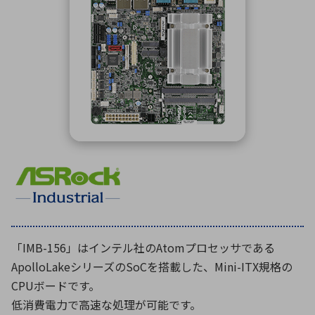
ICTソリューション
民生
組立・ロボティクス
医療
A
B
C
D
ロボティクス（AI）
品質管理・検査
E
F
G
H
I
J
K
L
データセンタ・クラウド
接着・接合
レーザー・光学部品
組込コンピュータ
M
N
O
P
Q
R
S
T
ミリ波レーダー
製品製造・加工
U
V
W
X
特定用途向け・その他
サービス
Y
Z
ブログ｜ここから始まる最新技術
レーダ・衛星通信
検索
医療機器
「IMB-156」はインテル社のAtomプロセッサである
照射
ApolloLakeシリーズのSoCを搭載した、Mini-ITX規格の
CPUボードです。
低消費電力で高速な処理が可能です。
シミュレーター