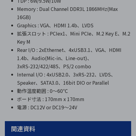
TDP : 6W/9.5W/10W
Memory : Dual Channel DDR3L 1866MHz(Max
16GB)
Graphics : VGA、HDMI 1.4b、LVDS
拡張スロット : PCIex1、Mini PCIe、M.2 Key E、M.2
Key M
Rear I/O : 2xEthernet、4xUSB3.1、VGA、HDMI
1.4b、Audio(Mic-in、Line-out)、
3xRS-232/422/485、PS/2 combo
Internal I/O : 4xUSB2.0、3xRS-232、LVDS、
Speaker、SATA3.0、16bit DIO or Parallel
動作温度範囲 : 0～60℃
ボード寸法 : 170mm x 170mm
電源 : DC12V or DC19～24V
関連資料