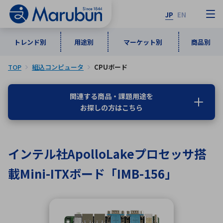
JP
EN
トレンド別
用途別
マーケット別
商品別
TOP
組込コンピュータ
CPUボード
マーケット別
トレンド別
用途別
商品別
メーカ一覧
関連する商品・課題用途を
お探しの方はこちら
50音順
インダストリアルDXソリューション
通信・ネットワーク
半導体・電子部品
自動車
ソフトウェア
産業
あ行
か行
さ行
た行
インテル社ApolloLakeプロセッサ搭
な行
は行
ま行
や行
5G・Local 5G
監視・セキュリティ
載Mini-ITXボード「IMB-156」
ら行
わ行
計測・測定・表示機器
情報通信
検査・分析機器
宇宙・防衛
ワイヤレス給電
計測・検出
アルファベット順