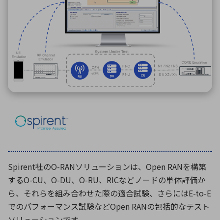
ICTソリューション
民生
組立・ロボティクス
医療
A
B
C
D
ロボティクス（AI）
品質管理・検査
E
F
G
H
I
J
K
L
データセンタ・クラウド
接着・接合
レーザー・光学部品
組込コンピュータ
M
N
O
P
Q
R
S
T
ミリ波レーダー
製品製造・加工
U
V
W
X
特定用途向け・その他
サービス
Y
Z
ブログ｜ここから始まる最新技術
レーダ・衛星通信
検索
医療機器
Spirent社のO-RANソリューションは、Open RANを構築
照射
するO-CU、O-DU、O-RU、RICなどノードの単体評価か
ら、それらを組み合わせた際の適合試験、さらにはE-to-E
でのパフォーマンス試験などOpen RANの包括的なテスト
シミュレーター
ソリューションです。