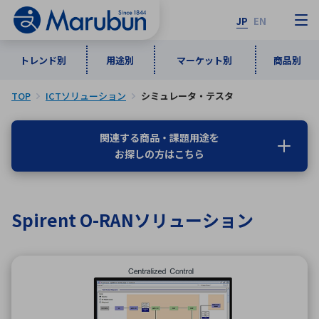
JP
EN
トレンド別
用途別
マーケット別
商品別
TOP
ICTソリューション
シミュレータ・テスタ
マーケット別
トレンド別
用途別
商品別
メーカ一覧
関連する商品・課題用途を
お探しの方はこちら
50音順
インダストリアルDXソリューション
通信・ネットワーク
半導体・電子部品
自動車
ソフトウェア
産業
あ行
か行
さ行
た行
Spirent O-RANソリューション
な行
は行
ま行
や行
5G・Local 5G
監視・セキュリティ
ら行
わ行
計測・測定・表示機器
情報通信
検査・分析機器
宇宙・防衛
ワイヤレス給電
計測・検出
アルファベット順