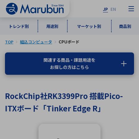
JP
EN
トレンド別
用途別
マーケット別
商品別
TOP
組込コンピュータ
CPUボード
マーケット別
トレンド別
用途別
商品別
メーカ一覧
関連する商品・課題用途を
お探しの方はこちら
50音順
インダストリアルDXソリューション
通信・ネットワーク
半導体・電子部品
自動車
ソフトウェア
産業
あ行
か行
さ行
た行
RockChip社RK3399Pro 搭載Pico-
な行
は行
ま行
や行
5G・Local 5G
監視・セキュリティ
ITXボード「Tinker Edge R」
ら行
わ行
計測・測定・表示機器
情報通信
検査・分析機器
宇宙・防衛
ワイヤレス給電
計測・検出
アルファベット順