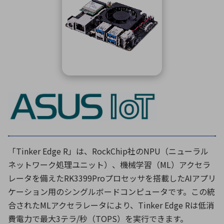
ICTソリューション
民生
組立・ロボティクス
医療
A
B
C
D
ロボティクス（AI）
品質管理・検査
E
F
G
H
I
J
K
L
データセンタ・クラウド
接着・接合
レーザー・光学部品
組込コンピュータ
M
N
O
P
Q
R
S
T
ミリ波レーダー
製品製造・加工
U
V
W
X
特定用途向け・その他
サービス
Y
Z
ブログ｜ここから始まる最新技術
レーダ・衛星通信
「Tinker Edge R」は、RockChip社のNPU（ニューラル
検索
医療機器
ネットワーク処理ユニット）、機械学習（ML）アクセラ
照射
レータを備えたRK3399Proプロセッサを搭載したAIアプリ
ケーション用のシングルボードコンピュータです。この統
合されたMLアクセラレータにより、Tinker Edge Rは低消
シミュレーター
費電力で最大3テラ/秒（TOPS）を実行できます。