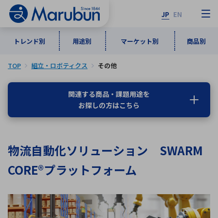
JP
EN
トレンド別
用途別
マーケット別
商品別
TOP
組立・ロボティクス
その他
マーケット別
トレンド別
用途別
商品別
メーカ一覧
関連する商品・課題用途を
お探しの方はこちら
50音順
インダストリアルDXソリューション
通信・ネットワーク
半導体・電子部品
自動車
ソフトウェア
産業
あ行
か行
さ行
た行
物流自動化ソリューション SWARM
な行
は行
ま行
や行
5G・Local 5G
監視・セキュリティ
CORE®プラットフォーム
ら行
わ行
計測・測定・表示機器
情報通信
検査・分析機器
宇宙・防衛
ワイヤレス給電
計測・検出
アルファベット順