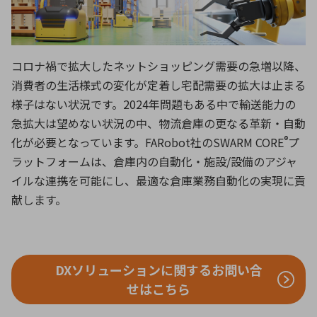
ICTソリューション
民生
組立・ロボティクス
医療
A
B
C
D
ロボティクス（AI）
品質管理・検査
E
F
G
H
コロナ禍で拡大したネットショッピング需要の急増以降、
I
J
K
L
データセンタ・クラウド
接着・接合
レーザー・光学部品
組込コンピュータ
消費者の生活様式の変化が定着し宅配需要の拡大は止まる
M
N
O
P
様子はない状況です。2024年問題もある中で輸送能力の
Q
R
S
T
急拡大は望めない状況の中、物流倉庫の更なる革新・自動
ミリ波レーダー
製品製造・加工
®
化が必要となっています。FARobot社のSWARM CORE
プ
U
V
W
X
特定用途向け・その他
サービス
ラットフォームは、倉庫内の自動化・施設/設備のアジャ
Y
Z
イルな連携を可能にし、最適な倉庫業務自動化の実現に貢
ブログ｜ここから始まる最新技術
レーダ・衛星通信
献します。
検索
医療機器
照射
DXソリューションに関するお問い合
せはこちら
シミュレーター