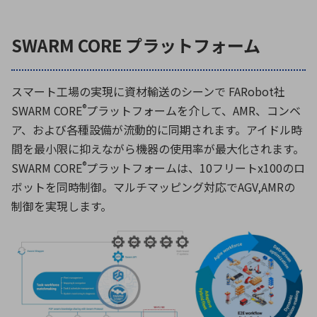
SWARM CORE プラットフォーム
環境構築・開発システム
スマート工場の実現に資材輸送のシーンで FARobot社
半導体・電子部品小ロット
®
SWARM CORE
プラットフォームを介して、AMR、コンベ
ア、および各種設備が流動的に同期されます。アイドル時
間を最小限に抑えながら機器の使用率が最大化されます。
®
SWARM CORE
プラットフォームは、10フリートx100のロ
ボットを同時制御。マルチマッピング対応でAGV,AMRの
制御を実現します。