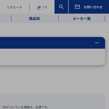
お問い合わせ
リクルート
JP
EN
商品別
メーカ一覧
検索
検索
ーワード
ワイヤレス給
ロボティクス
品質管理・検
は行
ま行
や行
ら行
わ行
ヤレス給電
、
Pocket AI
、
Net Predy
、
メルマガ
計測・検出
電
（AI）
査
から
定・表示機器
報通信
検査・分析機器
宇宙・防衛
ブログ｜ここ
企業概要
IRライブラリー
マテリアリティ（重要課題）
L
M
N
O
P
Q
R
S
T
レーダ・衛星
から始まる最
照射
通信
新技術
ー・光学部品
組込コンピュータ
算短信
沿革
人権・サプライチェーン
半導体・電子
価証券報告書
検索
部品小ロット
算説明会資料
合報告書