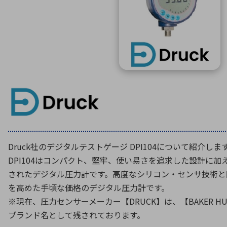
特定用途
拠点一覧
ガバナンス
ディスクロージャー・ポリシー
株式・株主情報
株式基本情報
株主還元
株価情報
株式手続き
株主総会
Druck
社のデジタルテストゲージ DPI104について紹介しま
定款・株式取扱規程
DPI104はコンパクト、堅牢、使い易さを追求した設計に
電子公告
されたデジタル圧力計です。高度なシリコン・センサ技術と
を高めた手頃な価格のデジタル圧力計です。
※現在、圧力センサーメーカー【DRUCK】は、【BAKER H
ブランド名として残されております。