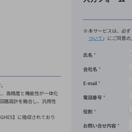
向け・その他
サービス
医
グループ会社
連結キャッシュ・フロー計算書
株
ヒストリカルデータ
I
個人投資家の皆さまへ
丸文ってどんな会社
会
投資をお考えの皆さまへ
サ
株主優待制度
事
個人投資家様向けイベント
業
丸文用語集
株
す。
資
加え、高精度と機能性が一体化
回路設計を融合し、汎用性
UGHES】に吸収されており