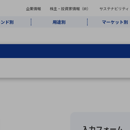
企業情報
株主・投資家情報（IR）
サステナビリティ
レンド別
用途別
マーケット別
キーワード・商品
ケット別
レンド別
途別
品別
ーカ一覧
株主・投資家情報（IR）
サステナビリティ
企業情報
よく検索されているキ
インダストリ
ABOUT MARUBUN
SUSTAINABILITY
IR
通信・ネット
5G・Local
監視・セキュ
あ行
か行
さ行
た行
な行
ミリ波レーダー
、
ワイ
アルDXソリ
ワーク
5G
リティ
ューション
、
AIロボット
、
ここ
・電子部品
動車
ソフトウェア
産業
計測・測
情
企業理念
財務・業績情報
価値創造モデル
A
B
C
D
E
F
G
H
I
J
K
データセン
ミリ波レーダ
製品製造・加
接着・接合
ト順
タ・クラウド
ー
工
U
V
W
X
Y
Z
リューション
民生
組立・ロボティクス
医療
レーザ
最新決算情報
決
役員一覧
環境・社会
シミュレータ
環境構築・開
チャートジェネレーター
有
ー
発システム
連結貸借対照表
決
連結損益計算書
統