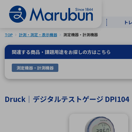
ト
TOP
計測・測定・表示機器
測定機器・計測機器
マー
ト
用
商
メ
関連する商品・課題用途を
お探しの方はこちら
50音順
測定機器・計測機器
半導体
自
TOPメッセージ・サステナビリ
トップメッセージ
経営方針
ティ基本方針
アルファベッ
Druck｜デジタルテストゲージ DPI104
ICTソ
トップメッセージ
事業内容
人的資本
中期経営計画
コーポレートガバナンス
事業等のリスク