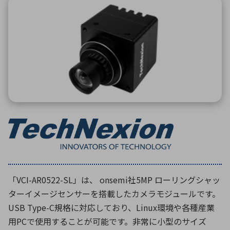
ICTソリューション
民生
組立・ロボティクス
医療
A
B
C
D
ロボティクス（AI）
品質管理・検査
E
F
G
H
I
J
K
L
データセンタ・クラウド
接着・接合
レーザー・光学部品
組込コンピュータ
M
N
O
P
Q
R
S
T
ミリ波レーダー
製品製造・加工
U
V
W
X
特定用途向け・その他
サービス
Y
Z
ブログ｜ここから始まる最新技術
レーダ・衛星通信
検索
医療機器
「VCI-AR0522-SL」は、 onsemi社5MP ローリングシャッ
照射
ターイメージセンサーを搭載したカメラモジュールです。
USB Type-C規格に対応しており、Linux環境や各種産業
用PCで使用することが可能です。非常に小型のサイズ
シミュレーター