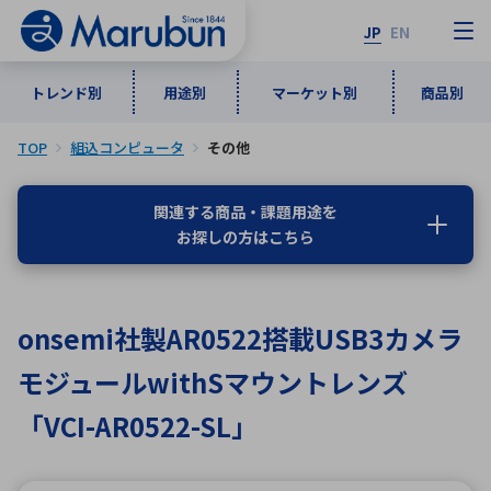
JP
EN
トレンド別
用途別
マーケット別
商品別
TOP
組込コンピュータ
その他
マーケット別
トレンド別
用途別
商品別
メーカ一覧
関連する商品・課題用途を
お探しの方はこちら
50音順
インダストリアルDXソリューション
通信・ネットワーク
半導体・電子部品
自動車
ソフトウェア
産業
あ行
か行
さ行
た行
onsemi社製AR0522搭載USB3カメラ
な行
は行
ま行
や行
5G・Local 5G
監視・セキュリティ
モジュールwithSマウントレンズ
ら行
わ行
計測・測定・表示機器
情報通信
検査・分析機器
宇宙・防衛
「VCI-AR0522-SL」
ワイヤレス給電
計測・検出
アルファベット順