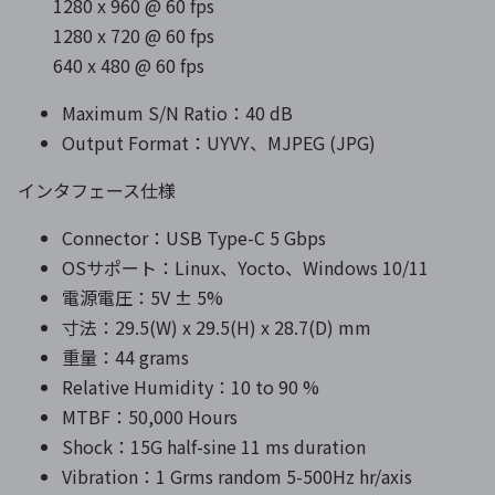
1280 x 960 @ 60 fps
1280 x 720 @ 60 fps
640 x 480 @ 60 fps
Maximum S/N Ratio：40 dB
Output Format：UYVY、MJPEG (JPG)
インタフェース仕様
Connector：USB Type-C 5 Gbps
OSサポート：Linux、Yocto、Windows 10/11
電源電圧：5V ± 5%
寸法：29.5(W) x 29.5(H) x 28.7(D) mm
重量：44 grams
Relative Humidity：10 to 90 %
MTBF：50,000 Hours
Shock：15G half-sine 11 ms duration
Vibration：1 Grms random 5-500Hz hr/axis