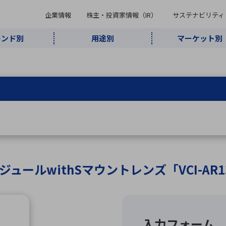
企業情報
株主・投資家情報（IR）
サステナビリティ
レンド別
用途別
マーケット別
キーワード・商品
ケット別
レンド別
途別
品別
ーカ一覧
株主・投資家情報（IR）
サステナビリティ
企業情報
よく検索されているキ
インダストリ
ABOUT MARUBUN
SUSTAINABILITY
IR
通信・ネット
5G・Local
監視・セキュ
あ行
か行
さ行
た行
な行
ミリ波レーダー
、
ワイ
アルDXソリ
ワーク
5G
リティ
ューション
、
AIロボット
、
ここ
・電子部品
動車
ソフトウェア
産業
計測・測
情
企業理念
財務・業績情報
価値創造モデル
A
B
C
D
E
F
G
H
I
J
K
データセン
ミリ波レーダ
製品製造・加
接着・接合
ト順
タ・クラウド
ー
工
ジュールwithSマウントレンズ「VCI-AR13
U
V
W
X
Y
Z
リューション
民生
組立・ロボティクス
医療
レーザ
最新決算情報
決
役員一覧
環境・社会
シミュレータ
環境構築・開
チャートジェネレーター
有
ー
発システム
連結貸借対照表
決
連結損益計算書
統