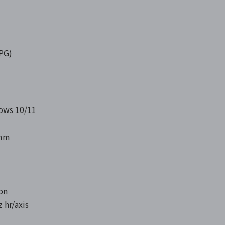
PG)
s 10/11
 mm
on
 hr/axis