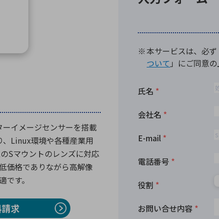
向け・その他
サービス
医
グループ会社
連結キャッシュ・フロー計算書
株
ヒストリカルデータ
I
個人投資家の皆さまへ
丸文ってどんな会社
会
投資をお考えの皆さまへ
サ
株主優待制度
事
個人投資家様向けイベント
業
グシャッターイメージセンサーを搭載
丸文用語集
株
り、Linux環境や各種産業用
資
型のSマウントのレンズに対応
低価格でありながら高解像
適です。
料請求