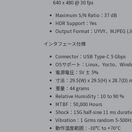
640 x 480 @ 30 fps
Maximum S/N Ratio：37 dB
HDR Support：Yes
Output Format：UYVY、MJPEG (J
インタフェース仕様
Connector：USB Type-C 5 Gbps
OSサポート：Linux、Yocto、Window
電源電圧：5V ± 5%
寸法：29.5(W) x 29.5(H) x 28.7(D)
重量：44 grams
Relative Humidity：10 to 90 %
MTBF：50,000 Hours
Shock：15G half-sine 11 ms durati
Vibration：1 Grms random 5-500Hz
動作温度範囲：-30°C to +70℃