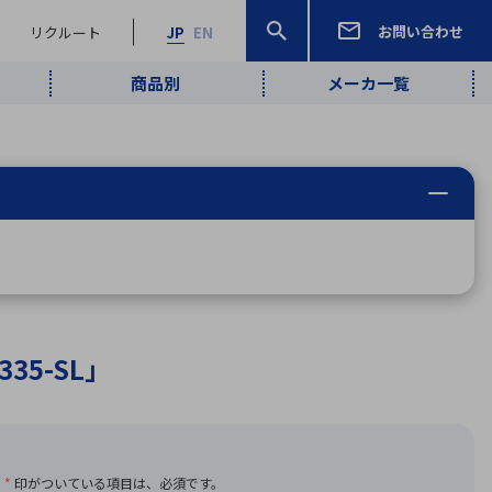
お問い合わせ
リクルート
JP
EN
商品別
メーカ一覧
検索
検索
ーワード
ワイヤレス給
ロボティクス
品質管理・検
は行
ま行
や行
ら行
わ行
ヤレス給電
、
Pocket AI
、
Net Predy
、
メルマガ
計測・検出
電
（AI）
査
から
定・表示機器
報通信
検査・分析機器
宇宙・防衛
ブログ｜ここ
企業概要
IRライブラリー
マテリアリティ（重要課題）
L
M
N
O
P
Q
R
S
T
レーダ・衛星
から始まる最
照射
通信
新技術
35-SL」
ー・光学部品
組込コンピュータ
算短信
沿革
人権・サプライチェーン
半導体・電子
価証券報告書
検索
部品小ロット
算説明会資料
合報告書