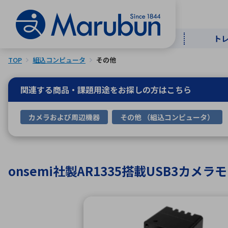
ト
TOP
組込コンピュータ
その他
マー
ト
用
商
メ
関連する商品・課題用途を
お探しの方はこちら
50音順
カメラおよび周辺機器
その他 （組込コンピュータ）
半導体
自
TOPメッセージ・サステナビリ
トップメッセージ
経営方針
ティ基本方針
アルファベッ
onsemi社製AR1335搭載USB3カメラモ
ICTソ
トップメッセージ
事業内容
人的資本
中期経営計画
コーポレートガバナンス
事業等のリスク