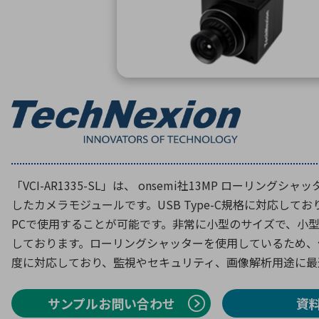
特定用途
拠点一覧
ガバナンス
ディスクロージャー・ポリシー
株式・株主情報
株式基本情報
株主還元
株価情報
株式手続き
「VCI-AR1335-SL」は、 onsemi社13MP ローリン
株主総会
したカメラモジュールです。USB Type-C規格に対応してお
定款・株式取扱規程
PCで使用することが可能です。非常に小型のサイズで、小
電子公告
しております。ローリングシャッターを使用しているため、
度に対応しており、監視やセキュリティ、画像解析用途に最
サンプルお問い合わせ
資