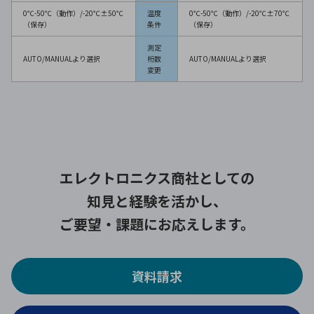
0℃-50℃（動作）/-20℃±50℃
温度
0℃-50℃（動作）/-20℃±70℃
（保存）
条件
（保存）
測定
AUTO/MANUALより選択
桁数
AUTO/MANUALより選択
変更
エレクトロニクス商社としての
知見と経験を活かし、
ご要望・課題にお応えします。
資料請求