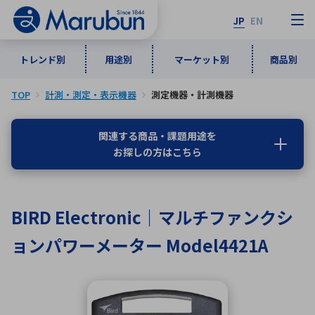
JP
EN
トレンド別
用途別
マーケット別
商品別
TOP
計測・測定・表示機器
測定機器・計測機器
マーケット別
トレンド別
用途別
商品別
メーカ一覧
関連する商品・課題用途を
お探しの方はこちら
50音順
インダストリアルDXソリューション
通信・ネットワーク
半導体・電子部品
自動車
ソフトウェア
産業
あ行
か行
さ行
た行
BIRD Electronic｜マルチファンクシ
な行
は行
ま行
や行
5G・Local 5G
監視・セキュリティ
ョンパワーメーター Model4421A
ら行
わ行
計測・測定・表示機器
情報通信
検査・分析機器
宇宙・防衛
ワイヤレス給電
計測・検出
アルファベット順