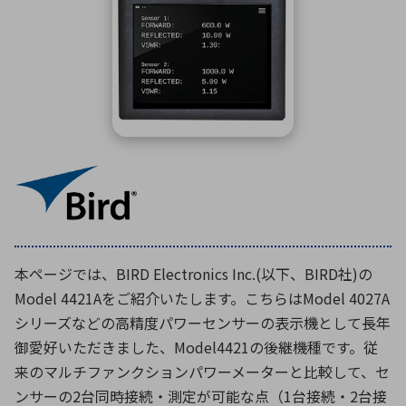
ICTソリューション
民生
組立・ロボティクス
医療
A
B
C
D
ロボティクス（AI）
品質管理・検査
E
F
G
H
I
J
K
L
データセンタ・クラウド
接着・接合
レーザー・光学部品
組込コンピュータ
M
N
O
P
Q
R
S
T
ミリ波レーダー
製品製造・加工
U
V
W
X
特定用途向け・その他
サービス
Y
Z
ブログ｜ここから始まる最新技術
レーダ・衛星通信
本ページでは、BIRD Electronics Inc.(以下、BIRD社)の
検索
医療機器
Model 4421Aをご紹介いたします。こちらはModel 4027A
照射
シリーズなどの高精度パワーセンサーの表示機として長年
御愛好いただきました、Model4421の後継機種です。従
来のマルチファンクションパワーメーターと比較して、セ
シミュレーター
ンサーの2台同時接続・測定が可能な点（1台接続・2台接