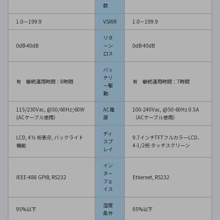
数
1.0－199.9
VSWR
1.0－199.9
リタ
0dB-40dB
ーン
0dB-40dB
ロス
バッ
テリ
有 継続運用時間：8時間
有 継続運用時間：7時間
ー駆
動
115/230Vac, @50/60Hz;60W
AC電
100-240Vac, @50-60Hz 0.5A
(ACケーブル使用）
源
（ACケーブル使用）
ディ
LCD, 4½ 桁表示, バックライト
9.7インチTFTフルカラーLCD、
スプ
機能
4-1/2桁 タッチスクリーン
レイ
イン
ター
IEEE-488 GPIB, RS232
Ethernet, RS232
フェ
イス
湿度
95%以下
95%以下
条件