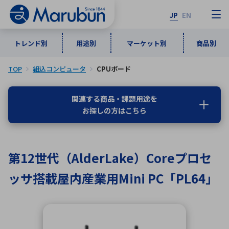
JP
EN
トレンド別
用途別
マーケット別
商品別
TOP
組込コンピュータ
CPUボード
マーケット別
トレンド別
用途別
商品別
メーカ一覧
関連する商品・課題用途を
お探しの方はこちら
50音順
インダストリアルDXソリューション
通信・ネットワーク
半導体・電子部品
自動車
ソフトウェア
産業
あ行
か行
さ行
た行
第12世代（AlderLake）Coreプロセ
な行
は行
ま行
や行
5G・Local 5G
監視・セキュリティ
ッサ搭載屋内産業用Mini PC「PL64」
ら行
わ行
計測・測定・表示機器
情報通信
検査・分析機器
宇宙・防衛
ワイヤレス給電
計測・検出
アルファベット順