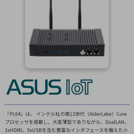
ICTソリューション
民生
組立・ロボティクス
医療
A
B
C
D
ロボティクス（AI）
品質管理・検査
E
F
G
H
I
J
K
L
データセンタ・クラウド
接着・接合
レーザー・光学部品
組込コンピュータ
M
N
O
P
Q
R
S
T
ミリ波レーダー
製品製造・加工
U
V
W
X
特定用途向け・その他
サービス
Y
Z
ブログ｜ここから始まる最新技術
レーダ・衛星通信
検索
医療機器
照射
「PL64」は、 インテル社の第12世代（AlderLake）Core
プロセッサを搭載し、大変薄型でありながら、DualLAN、
3xHDMI、5xUSBを含む豊富なインタフェースを備えた小
シミュレーター