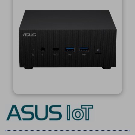
ICTソリューション
民生
組立・ロボティクス
医療
A
B
C
D
ロボティクス（AI）
品質管理・検査
E
F
G
H
I
J
K
L
データセンタ・クラウド
接着・接合
レーザー・光学部品
組込コンピュータ
M
N
O
P
Q
R
S
T
ミリ波レーダー
製品製造・加工
U
V
W
X
特定用途向け・その他
サービス
Y
Z
ブログ｜ここから始まる最新技術
レーダ・衛星通信
検索
医療機器
照射
シミュレーター