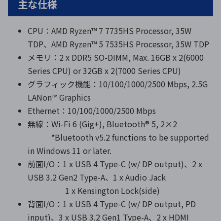
主な仕様
CPU：AMD Ryzen™ 7 7735HS Processor, 35W
TDP、AMD Ryzen™ 5 7535HS Processor, 35W TDP
メモリ：2 x DDR5 SO-DIMM, Max. 16GB x 2(6000
Series CPU) or 32GB x 2(7000 Series CPU)
グラフィック機能：10/100/1000/2500 Mbps, 2.5G
LANon™ Graphics
Ethernet：10/100/1000/2500 Mbps
無線：Wi-Fi 6 (Gig+), Bluetooth® 5, 2×2
*Bluetooth v5.2 functions to be supported
in Windows 11 or later.
前面I/O：1 x USB 4 Type-C (w/ DP output)、2 x
USB 3.2 Gen2 Type-A、1 x Audio Jack
1 x Kensington Lock(side)
背面I/O：1 x USB 4 Type-C (w/ DP output, PD
input)、3 x USB 3.2 Gen1 Type-A、2 x HDMI