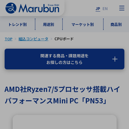
JP
EN
トレンド別
用途別
マーケット別
商品別
TOP
組込コンピュータ
CPUボード
マーケット別
トレンド別
用途別
商品別
メーカ一覧
関連する商品・課題用途を
お探しの方はこちら
50音順
インダストリアルDXソリューション
通信・ネットワーク
半導体・電子部品
自動車
ソフトウェア
産業
あ行
か行
さ行
た行
AMD社Ryzen7/5プロセッサ搭載ハイ
な行
は行
ま行
や行
5G・Local 5G
監視・セキュリティ
パフォーマンスMini PC「PN53」
ら行
わ行
計測・測定・表示機器
情報通信
検査・分析機器
宇宙・防衛
ワイヤレス給電
計測・検出
アルファベット順