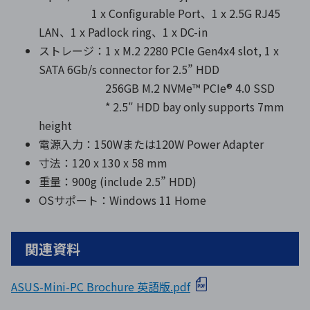
1 x Configurable Port、1 x 2.5G RJ45
LAN、1 x Padlock ring、1 x DC-in
ストレージ：1 x M.2 2280 PCIe Gen4x4 slot, 1 x
SATA 6Gb/s connector for 2.5” HDD
256GB M.2 NVMe™ PCIe® 4.0 SSD
* 2.5″ HDD bay only supports 7mm
height
電源入力：150Wまたは120W Power Adapter
寸法：120 x 130 x 58 mm
重量：900g (include 2.5” HDD)
OSサポート：Windows 11 Home
関連資料
ASUS-Mini-PC Brochure 英語版.pdf