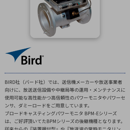
ICTソリューション
民生
組立・ロボティクス
医療
A
B
C
D
ロボティクス（AI）
品質管理・検査
E
F
G
H
I
J
K
L
データセンタ・クラウド
接着・接合
レーザー・光学部品
組込コンピュータ
M
N
O
P
Q
R
S
T
ミリ波レーダー
製品製造・加工
U
V
W
X
特定用途向け・その他
サービス
Y
Z
ブログ｜ここから始まる最新技術
レーダ・衛星通信
BIRD社（バード社）では、送信機メーカーや放送事業者
向けに、放送送信設備や中継局等の運用・メンテナンスに
検索
医療機器
使用可能な高性能かつ高信頼性のパワーモニタやパワーセ
照射
ンサ、ダミーロードをご用意しています。
ブロードキャスティングパワーモニタ BPM-Eシリーズ
は、ご好評頂いてたBPMシリーズの後継機種となります。
シミュレーター
従来からの『装置据付型』や『放送波の常時モニタリン