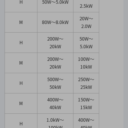
H
50W〜5.0kW
2.5kW
20W〜
M
80W〜8.0kW
2.0W
200W〜
50W〜
H
20kW
5.0kW
200W〜
100W〜
M
20kW
10kW
500W〜
250W〜
H
50kW
25kW
400W〜
150W〜
M
40kW
15kW
1.0kW〜
400W〜
H
100kW
40kW