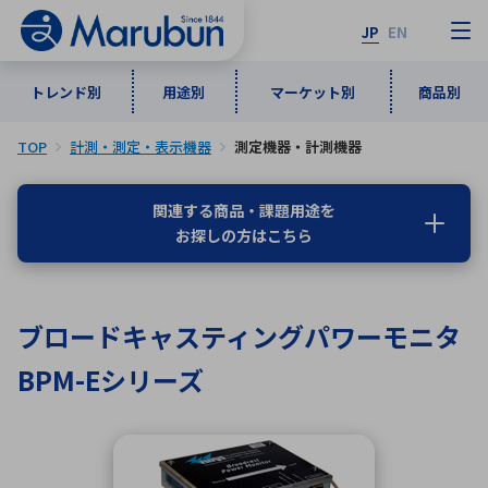
JP
EN
トレンド別
用途別
マーケット別
商品別
TOP
計測・測定・表示機器
測定機器・計測機器
マーケット別
トレンド別
用途別
商品別
メーカ一覧
関連する商品・課題用途を
お探しの方はこちら
50音順
インダストリアルDXソリューション
通信・ネットワーク
半導体・電子部品
自動車
ソフトウェア
産業
あ行
か行
さ行
た行
ブロードキャスティングパワーモニタ
な行
は行
ま行
や行
5G・Local 5G
監視・セキュリティ
BPM-Eシリーズ
ら行
わ行
計測・測定・表示機器
情報通信
検査・分析機器
宇宙・防衛
ワイヤレス給電
計測・検出
アルファベット順