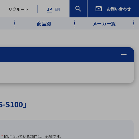
お問い合わせ
リクルート
JP
EN
商品別
メーカ一覧
検索
検索
ーワード
ワイヤレス給
ロボティクス
品質管理・検
は行
ま行
や行
ら行
わ行
ヤレス給電
、
Pocket AI
、
Net Predy
、
メルマガ
計測・検出
電
（AI）
査
から
定・表示機器
報通信
検査・分析機器
宇宙・防衛
ブログ｜ここ
企業概要
IRライブラリー
マテリアリティ（重要課題）
L
M
N
O
P
Q
R
S
T
レーダ・衛星
から始まる最
照射
通信
新技術
S100」
ー・光学部品
組込コンピュータ
算短信
沿革
人権・サプライチェーン
半導体・電子
価証券報告書
検索
部品小ロット
算説明会資料
合報告書