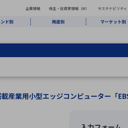
企業情報
株主・投資家情報（IR）
サステナビリティ
レンド別
用途別
マーケット別
キーワード・商品
ケット別
レンド別
途別
品別
ーカ一覧
株主・投資家情報（IR）
サステナビリティ
企業情報
よく検索されているキ
インダストリ
ABOUT MARUBUN
SUSTAINABILITY
IR
通信・ネット
5G・Local
監視・セキュ
あ行
か行
さ行
た行
な行
ミリ波レーダー
、
ワイ
アルDXソリ
ワーク
5G
リティ
ューション
、
AIロボット
、
ここ
・電子部品
動車
ソフトウェア
産業
計測・測
情
企業理念
財務・業績情報
価値創造モデル
A
B
C
D
E
F
G
H
I
J
K
データセン
ミリ波レーダ
製品製造・加
接着・接合
ト順
タ・クラウド
ー
工
ー搭載産業用小型エッジコンピューター「EBS-
U
V
W
X
Y
Z
リューション
民生
組立・ロボティクス
医療
レーザ
最新決算情報
決
役員一覧
環境・社会
シミュレータ
環境構築・開
チャートジェネレーター
有
ー
発システム
連結貸借対照表
決
連結損益計算書
統