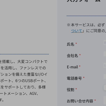
向け・その他
サービス
医
グループ会社
連結キャッシュ・フロー計算書
株
ヒストリカルデータ
I
個人投資家の皆さまへ
丸文ってどんな会社
会
投資をお考えの皆さまへ
サ
株主優待制度
事
個人投資家様向けイベント
業
ッサーを搭載し、大変コンパクトで
丸文用語集
株
ンを活用し、ファンレスでの
資
ションを備えた豊富なI/Oイ
Mポート、6つのUSBポート、
成をサポートしており、多様
ートメーション、AGV、
す。