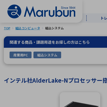
ト
TOP
組込コンピュータ
組込システム
マー
ト
用
商
メ
関連する商品・課題用途を
お探しの方はこちら
50音順
産業用PC
組込システム
半導体
自
TOPメッセージ・サステナビリ
トップメッセージ
経営方針
ティ基本方針
アルファベッ
インテル社AlderLake-Nプロセッサ
ICTソ
トップメッセージ
事業内容
人的資本
中期経営計画
コーポレートガバナンス
事業等のリスク