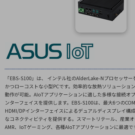
特定用途
拠点一覧
ガバナンス
ディスクロージャー・ポリシー
株式・株主情報
株式基本情報
株主還元
株価情報
株式手続き
「EBS-S100」は、 インテル社のAlderLake-Nプロセ
株主総会
かつローコストな小型PCです。効率的な放熱ソリューショ
定款・株式取扱規程
動作が可能。AIoTアプリケーションに適した多様な接続オプ
電子公告
ンターフェイスを提供します。EBS-S100は、最大6つのCO
HDMI/DPインターフェイスによるデュアルディスプレイ構
なコネクティビティを提供する。スマートリテール、産業オ
AMR、IoTゲーミング、各種AIoTアプリケーションに最適で