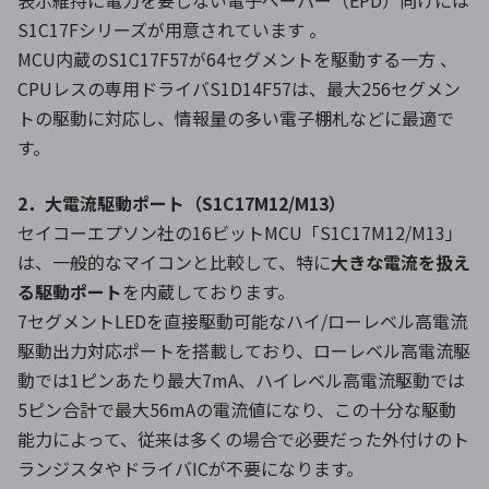
表示維持に電力を要しない電子ペーパー（EPD）向けには
S1C17Fシリーズが用意されています 。
MCU内蔵のS1C17F57が64セグメントを駆動する一方 、
CPUレスの専用ドライバS1D14F57は、最大256セグメン
トの駆動に対応し、情報量の多い電子棚札などに最適で
す。
2．大電流駆動ポート（S1C17M12/M13）
セイコーエプソン社の16ビットMCU「S1C17M12/M13」
は、一般的なマイコンと比較して、特に
大きな電流を扱え
る駆動ポート
を内蔵しております。
7セグメントLEDを直接駆動可能なハイ/ローレベル高電流
駆動出力対応ポートを搭載しており、ローレベル高電流駆
動では1ピンあたり最大7mA、ハイレベル高電流駆動では
5ピン合計で最大56mAの電流値になり、この十分な駆動
能力によって、従来は多くの場合で必要だった外付けのト
ランジスタやドライバICが不要になります。