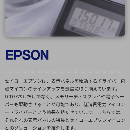
ICTソリューション
民生
組立・ロボティクス
医療
A
B
C
D
ロボティクス（AI）
品質管理・検査
E
F
G
H
I
J
K
L
データセンタ・クラウド
接着・接合
レーザー・光学部品
組込コンピュータ
M
N
O
P
Q
R
S
T
ミリ波レーダー
製品製造・加工
U
V
W
X
特定用途向け・その他
サービス
Y
Z
ブログ｜ここから始まる最新技術
レーダ・衛星通信
セイコーエプソンは、表示パネルを駆動するドライバー内
蔵マイコンのラインアップを豊富に取り揃えています。
検索
医療機器
LCDパネルだけでなく、メモリーディスプレイや電子ペー
照射
パーも駆動させることが可能であり、低消費電力マイコン
＋ドライバーという特長を持たせています。こちらでは、
それぞれの表示パネルの特長とセイコーエプソンマイコン
シミュレーター
とのソリューションを紹介します。