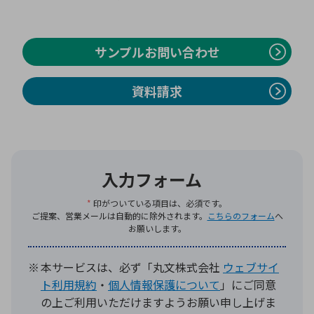
環境構築・開発システム
サンプルお問い合わせ
資料請求
半導体・電子部品小ロット