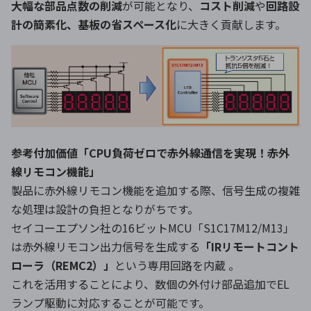
大幅な部品点数の削減
が可能となり、
コスト削減
や
回路設
計の簡素化、基板の省スペース化
に大きく貢献します。
参考付加価値「CPU負荷ゼロで赤外線通信を実現！赤外
線リモコン機能」
製品に赤外線リモコン機能を追加する際、信号生成の複雑
な処理は設計の負担となりがちです。
セイコーエプソン社の16ビットMCU「S1C17M12/M13」
は赤外線リモコン出力信号を生成する
「IRリモートコント
ローラ（REMC2）」
という専用回路を内蔵 。
これを活用することにより、数個の外付け部品追加でEL
ランプ駆動に対応することが可能です。