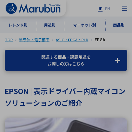
JP
EN
トレンド別
用途別
マーケット別
商品別
TOP
半導体・電子部品
ASIC・FPGA・PLD
FPGA
マーケット別
トレンド別
用途別
商品別
メーカ一覧
関連する商品・課題用途を
お探しの方はこちら
50音順
インダストリアルDXソリューション
通信・ネットワーク
半導体・電子部品
自動車
ソフトウェア
産業
あ行
か行
さ行
た行
EPSON | 表示ドライバー内蔵マイコン
な行
は行
ま行
や行
5G・Local 5G
監視・セキュリティ
ソリューションのご紹介
ら行
わ行
計測・測定・表示機器
情報通信
検査・分析機器
宇宙・防衛
ワイヤレス給電
計測・検出
アルファベット順