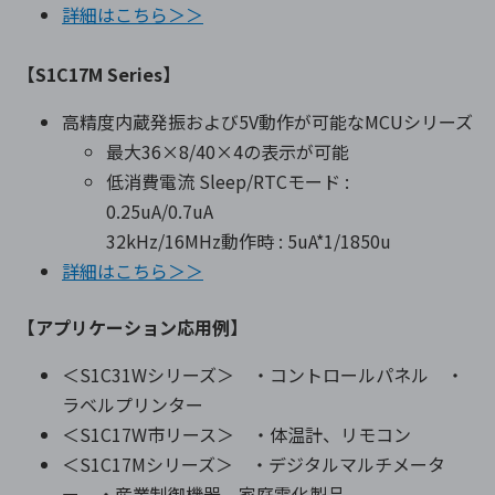
詳細はこちら＞＞
【S1C17M Series】
高精度内蔵発振および5V動作が可能なMCUシリーズ
最大36×8/40×4の表示が可能
低消費電流 Sleep/RTCモード :
0.25uA/0.7uA
32kHz/16MHz動作時 : 5uA*1/1850u
詳細はこちら＞＞
【アプリケーション応用例】
＜S1C31Wシリーズ＞ ・コントロールパネル ・
ラベルプリンター
＜S1C17W市リース＞ ・体温計、リモコン
＜S1C17Mシリーズ＞ ・デジタルマルチメータ
ー ・産業制御機器 家庭電化製品