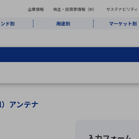
企業情報
株主・投資家情報（IR）
サステナビリティ
レンド別
用途別
マーケット別
キーワード・商品
ケット別
レンド別
途別
品別
ーカ一覧
株主・投資家情報（IR）
サステナビリティ
企業情報
よく検索されているキ
インダストリ
ABOUT MARUBUN
SUSTAINABILITY
IR
通信・ネット
5G・Local
監視・セキュ
あ行
か行
さ行
た行
な行
ミリ波レーダー
、
ワイ
アルDXソリ
ワーク
5G
リティ
ューション
、
AIロボット
、
ここ
・電子部品
動車
ソフトウェア
産業
計測・測
情
企業理念
財務・業績情報
価値創造モデル
A
B
C
D
E
F
G
H
I
J
K
データセン
ミリ波レーダ
製品製造・加
接着・接合
ト順
タ・クラウド
ー
工
inal）アンテナ
U
V
W
X
Y
Z
リューション
民生
組立・ロボティクス
医療
レーザ
最新決算情報
決
役員一覧
環境・社会
シミュレータ
環境構築・開
チャートジェネレーター
有
ー
発システム
連結貸借対照表
決
連結損益計算書
統