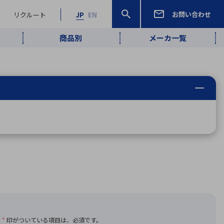
お問い合わせ
リクルート
JP
EN
商品別
メーカ一覧
検索
検索
ーワード
ワイヤレス給
ロボティクス
品質管理・検
は行
ま行
や行
ら行
わ行
ヤレス給電
、
Pocket AI
、
Net Predy
、
メルマガ
計測・検出
電
（AI）
査
から
定・表示機器
報通信
検査・分析機器
宇宙・防衛
ブログ｜ここ
企業概要
IRライブラリー
マテリアリティ（重要課題）
L
M
N
O
P
Q
R
S
T
レーダ・衛星
から始まる最
照射
通信
新技術
ー・光学部品
組込コンピュータ
算短信
沿革
人権・サプライチェーン
半導体・電子
価証券報告書
検索
部品小ロット
算説明会資料
合報告書