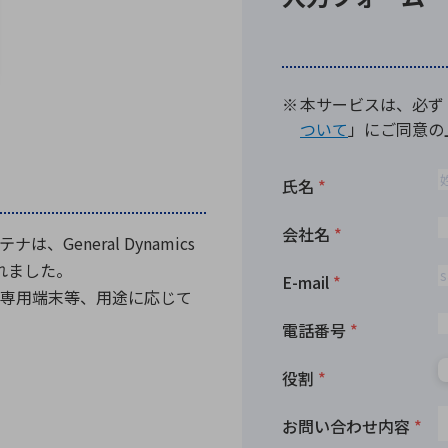
向け・その他
サービス
医
グループ会社
連結キャッシュ・フロー計算書
株
ヒストリカルデータ
I
個人投資家の皆さまへ
丸文ってどんな会社
会
投資をお考えの皆さまへ
サ
株主優待制度
事
アンテナは、General Dynamics
個人投資家様向けイベント
業
されました。
丸文用語集
株
専用端末等、用途に応じて
資