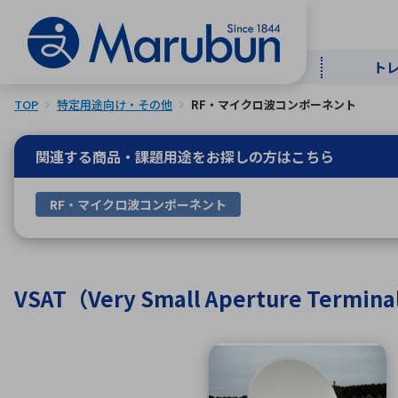
ト
TOP
特定用途向け・その他
RF・マイクロ波コンポーネント
マー
ト
用
商
メ
関連する商品・課題用途を
お探しの方はこちら
50音順
RF・マイクロ波コンポーネント
半導体
自
TOPメッセージ・サステナビリ
トップメッセージ
経営方針
ティ基本方針
アルファベッ
VSAT（Very Small Aperture Term
ICTソ
トップメッセージ
事業内容
人的資本
中期経営計画
コーポレートガバナンス
事業等のリスク