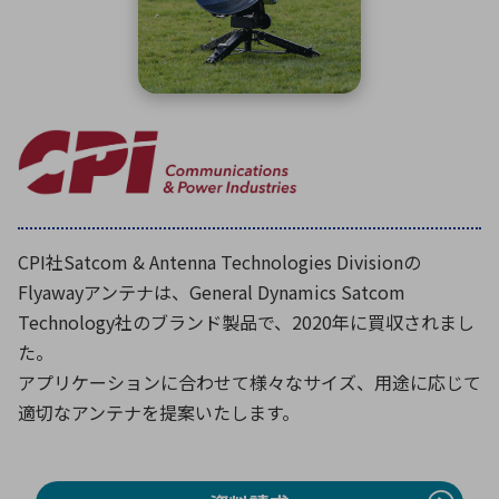
ICTソリューション
民生
組立・ロボティクス
医療
A
B
C
D
ロボティクス（AI）
品質管理・検査
E
F
G
H
I
J
K
L
データセンタ・クラウド
接着・接合
レーザー・光学部品
組込コンピュータ
M
N
O
P
Q
R
S
T
ミリ波レーダー
製品製造・加工
U
V
W
X
特定用途向け・その他
サービス
CPI社Satcom & Antenna Technologies Divisionの
Y
Z
Flyawayアンテナは、General Dynamics Satcom
ブログ｜ここから始まる最新技術
レーダ・衛星通信
Technology社のブランド製品で、2020年に買収されまし
た。
検索
医療機器
アプリケーションに合わせて様々なサイズ、用途に応じて
照射
適切なアンテナを提案いたします。
シミュレーター