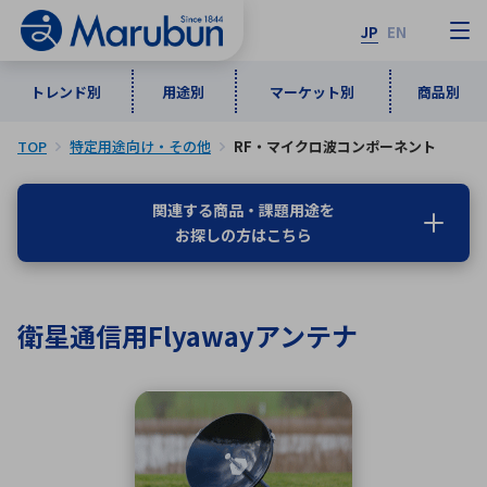
JP
EN
トレンド別
用途別
マーケット別
商品別
TOP
特定用途向け・その他
RF・マイクロ波コンポーネント
マーケット別
トレンド別
用途別
商品別
メーカ一覧
関連する商品・課題用途を
お探しの方はこちら
50音順
インダストリアルDXソリューション
通信・ネットワーク
半導体・電子部品
自動車
ソフトウェア
産業
あ行
か行
さ行
た行
衛星通信用Flyawayアンテナ
な行
は行
ま行
や行
5G・Local 5G
監視・セキュリティ
ら行
わ行
計測・測定・表示機器
情報通信
検査・分析機器
宇宙・防衛
ワイヤレス給電
計測・検出
アルファベット順