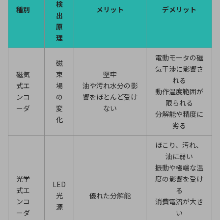
検
種別
メリット
デメリット
出
原
理
電動モータの磁
磁
気干渉に影響さ
磁気
束
堅牢
れる
式エ
場
油や汚れ水分の影
動作温度範囲が
ンコ
の
響をほとんど受け
限られる
ーダ
変
ない
分解能や精度に
化
劣る
ほこり、汚れ、
油に弱い
振動や極端な温
光学
度の影響を受け
LED
式エ
る
光
優れた分解能
ンコ
消費電流が大き
源
ーダ
い