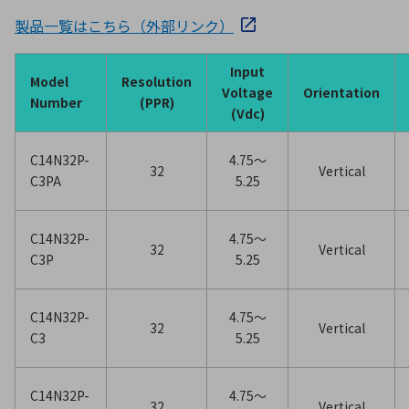
製品一覧はこちら（外部リンク）
Input
Model
Resolution
Voltage
Orientation
Number
(PPR)
(Vdc)
C14N32P-
4.75〜
32
Vertical
C3PA
5.25
C14N32P-
4.75〜
32
Vertical
C3P
5.25
C14N32P-
4.75〜
32
Vertical
C3
5.25
C14N32P-
4.75〜
32
Vertical