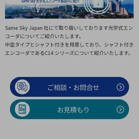
ICTソリューション
民生
組立・ロボティクス
医療
A
B
C
D
ロボティクス（AI）
品質管理・検査
E
F
G
H
Same Sky Japan
社にて取り扱いしております光学式エン
I
J
K
L
データセンタ・クラウド
接着・接合
コーダについてご紹介いたします。
レーザー・光学部品
組込コンピュータ
M
N
O
P
中空タイプとシャフト付きを用意しており、シャフト付き
Q
R
S
T
エンコーダであるC14 シリーズについて紹介いたします。
ミリ波レーダー
製品製造・加工
U
V
W
X
特定用途向け・その他
サービス
Y
Z
ブログ｜ここから始まる最新技術
レーダ・衛星通信
ご相談・お問合せ
検索
医療機器
お見積もり
照射
シミュレーター