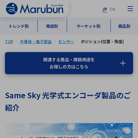
JP
EN
トレンド別
用途別
マーケット別
商品別
TOP
半導体・電子部品
センサー
ポジション(位置・角度)
マーケット別
トレンド別
用途別
商品別
メーカ一覧
関連する商品・課題用途を
お探しの方はこちら
50音順
インダストリアルDXソリューション
通信・ネットワーク
半導体・電子部品
自動車
ソフトウェア
産業
あ行
か行
さ行
た行
Same Sky 光学式エンコーダ製品のご
な行
は行
ま行
や行
5G・Local 5G
監視・セキュリティ
紹介
ら行
わ行
計測・測定・表示機器
情報通信
検査・分析機器
宇宙・防衛
ワイヤレス給電
計測・検出
アルファベット順