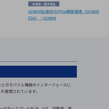
半導体・電子部品
GOWIN社提供のFPGA開発環境（GOWIN
EDA）｜GOWIN
ラップトップなどのモバイル機器のインターフェースに
開発され管理されています。
やディスプレイが AI、IoT、自動車、産