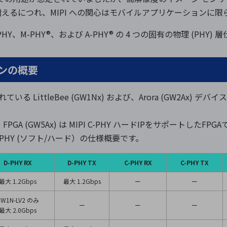
えるにつれ、MIPI への関心はモバイルアプリケーションに限
PHY、M-PHY
®
、および A-PHY
®
の 4 つの固有の物理 (PHY)
ションの概要
 LittleBee (GW1Nx) および、Arora (GW2Ax) デバ
PGA (GW5Ax) は MIPI C-PHY ハードIPをサポートしたFPG
I PHY (ソフト/ハード）の仕様概要です。
D-PHY RX
D-PHY TX
C-PHY RX
C-PHY TX
最大 1.2Gbps
最大 1.2Gbps
ー
ー
W1N-LV2 のみ
ー
ー
ー
最大 2.0Gbps