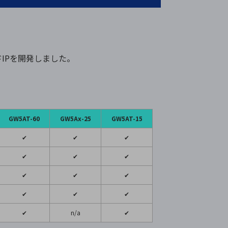
方のハードIPを開発しました。
GW5AT-60
GW5Ax-25
GW5AT-15
✔
✔
✔
✔
✔
✔
✔
✔
✔
✔
✔
✔
✔
n/a
✔