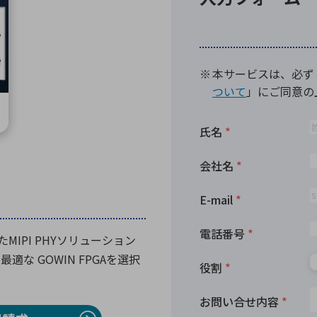
向け・その他
サービス
医
グループ会社
連結キャッシュ・フロー計算書
株
ヒストリカルデータ
I
個人投資家の皆さまへ
丸文ってどんな会社
会
投資をお考えの皆さまへ
サ
株主優待制度
事
個人投資家様向けイベント
業
丸文用語集
株
資
MIPI PHYソリューション
な GOWIN FPGAを選択