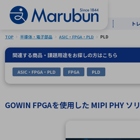
ト
TOP
半導体・電子部品
ASIC・FPGA・PLD
PLD
マー
ト
用
商
メ
関連する商品・課題用途を
お探しの方はこちら
50音順
ASIC・FPGA・PLD
FPGA
PLD
半導体
自
TOPメッセージ・サステナビリ
トップメッセージ
経営方針
ティ基本方針
アルファベッ
GOWIN FPGAを使用した MIPI PHY
ICTソ
トップメッセージ
事業内容
人的資本
中期経営計画
コーポレートガバナンス
事業等のリスク