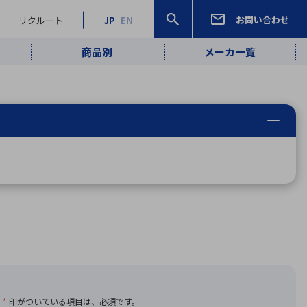
お問い合わせ
リクルート
JP
EN
商品別
メーカ一覧
検索
検索
ーワード
ワイヤレス給
ロボティクス
品質管理・検
は行
ま行
や行
ら行
わ行
ヤレス給電
、
Pocket AI
、
Net Predy
、
メルマガ
計測・検出
電
（AI）
査
から
定・表示機器
報通信
検査・分析機器
宇宙・防衛
ブログ｜ここ
企業概要
IRライブラリー
マテリアリティ（重要課題）
L
M
N
O
P
Q
R
S
T
レーダ・衛星
から始まる最
照射
通信
新技術
ー・光学部品
組込コンピュータ
算短信
沿革
人権・サプライチェーン
半導体・電子
価証券報告書
検索
部品小ロット
算説明会資料
合報告書