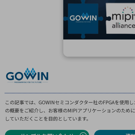
特定用途
拠点一覧
ガバナンス
ディスクロージャー・ポリシー
株式・株主情報
株式基本情報
株主還元
株価情報
株式手続き
株主総会
定款・株式取扱規程
電子公告
この記事では、GOWINセミコンダクター社のFPGAを使用した
の概要をご紹介し、お客様のMIPIアプリケーションのために最適
していただくことを目的としています。