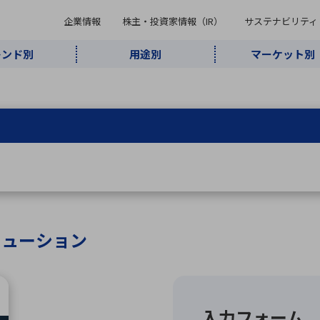
企業情報
株主・投資家情報（IR）
サステナビリティ
レンド別
用途別
マーケット別
キーワード・商品
ケット別
レンド別
途別
品別
ーカ一覧
株主・投資家情報（IR）
サステナビリティ
企業情報
よく検索されているキ
インダストリ
ABOUT MARUBUN
SUSTAINABILITY
IR
通信・ネット
5G・Local
監視・セキュ
あ行
か行
さ行
た行
な行
ミリ波レーダー
、
ワイ
アルDXソリ
ワーク
5G
リティ
ューション
、
AIロボット
、
ここ
・電子部品
動車
ソフトウェア
産業
計測・測
情
企業理念
財務・業績情報
価値創造モデル
A
B
C
D
E
F
G
H
I
J
K
データセン
ミリ波レーダ
製品製造・加
接着・接合
ト順
タ・クラウド
ー
工
 ソリューション
U
V
W
X
Y
Z
リューション
民生
組立・ロボティクス
医療
レーザ
最新決算情報
決
役員一覧
環境・社会
シミュレータ
環境構築・開
チャートジェネレーター
有
ー
発システム
連結貸借対照表
決
連結損益計算書
統