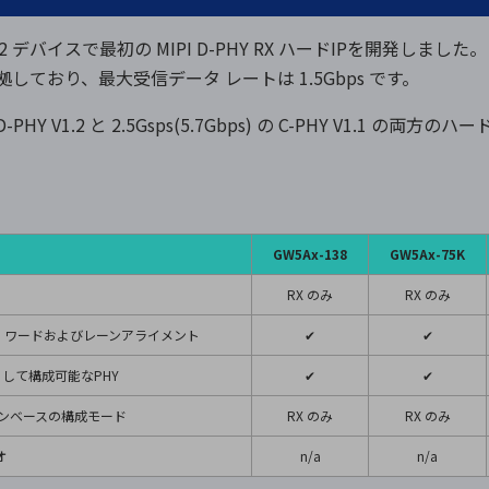
 デバイスで最初の MIPI D-PHY RX ハードIPを開発しました。
1 に準拠しており、最大受信データ レートは 1.5Gbps です。
D-PHY V1.2 と 2.5Gsps(5.7Gbps) の C-PHY V1.1 の両
GW5Ax-138
GW5Ax-75K
RX のみ
RX のみ
ョン、ワードおよびレーンアライメント
✔
✔
して構成可能なPHY
✔
✔
、レーンベースの構成モード
RX のみ
RX のみ
オ
n/a
n/a