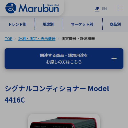
JP
EN
トレンド別
用途別
マーケット別
商品別
TOP
計測・測定・表示機器
測定機器・計測機器
マーケット別
トレンド別
用途別
商品別
メーカ一覧
関連する商品・課題用途を
お探しの方はこちら
50音順
インダストリアルDXソリューション
通信・ネットワーク
半導体・電子部品
自動車
ソフトウェア
産業
あ行
か行
さ行
た行
シグナルコンディショナー Model
な行
は行
ま行
や行
5G・Local 5G
監視・セキュリティ
4416C
ら行
わ行
計測・測定・表示機器
情報通信
検査・分析機器
宇宙・防衛
ワイヤレス給電
計測・検出
アルファベット順