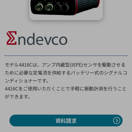
ICTソリューション
民生
組立・ロボティクス
医療
A
B
C
D
ロボティクス（AI）
品質管理・検査
E
F
G
H
I
J
K
L
データセンタ・クラウド
接着・接合
レーザー・光学部品
組込コンピュータ
M
N
O
P
Q
R
S
T
ミリ波レーダー
製品製造・加工
U
V
W
X
特定用途向け・その他
サービス
モデル4416Cは、アンプ内蔵型(IEPE)センサを駆動させる
Y
Z
ために必要な定電流を供給するバッテリー式のシグナルコ
ブログ｜ここから始まる最新技術
レーダ・衛星通信
ンディショナーです。
4416Cをご使用いただくことで手軽に振動計測を行うこと
検索
医療機器
ができます。
照射
資料請求
シミュレーター