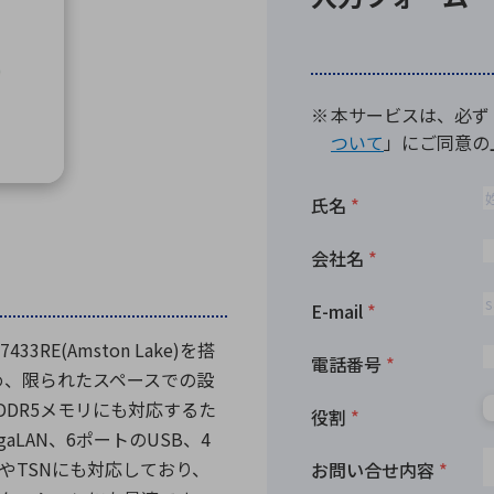
向け・その他
サービス
医
グループ会社
連結キャッシュ・フロー計算書
株
ヒストリカルデータ
I
個人投資家の皆さまへ
丸文ってどんな会社
会
投資をお考えの皆さまへ
サ
株主優待制度
事
個人投資家様向けイベント
業
丸文用語集
株
資
3RE(Amston Lake)を搭
ため、限られたスペースでの設
DDR5メモリにも対応するた
aLAN、6ポートのUSB、4
やTSNにも対応しており、