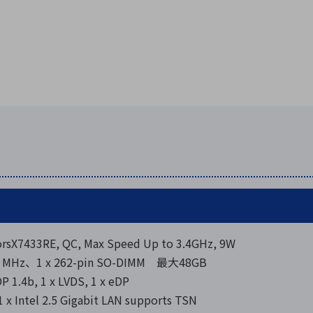
rsX7433RE, QC, Max Speed Up to 3.4GHz, 9W
0 MHz、1 x 262-pin SO-DIMM 最大48GB
1.4b, 1 x LVDS, 1 x eDP
1 x Intel 2.5 Gigabit LAN supports TSN