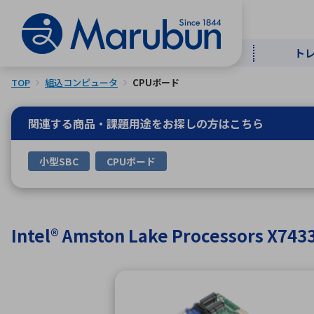
ト
TOP
組込コンピュータ
CPUボード
マー
ト
用
商
メ
関連する商品・課題用途を
お探しの方はこちら
50音順
小型SBC
CPUボード
半導体
自
TOPメッセージ・サステナビリ
トップメッセージ
経営方針
ティ基本方針
アルファベッ
Intel® Amston Lake Processor
ICTソ
トップメッセージ
事業内容
人的資本
中期経営計画
コーポレートガバナンス
事業等のリスク