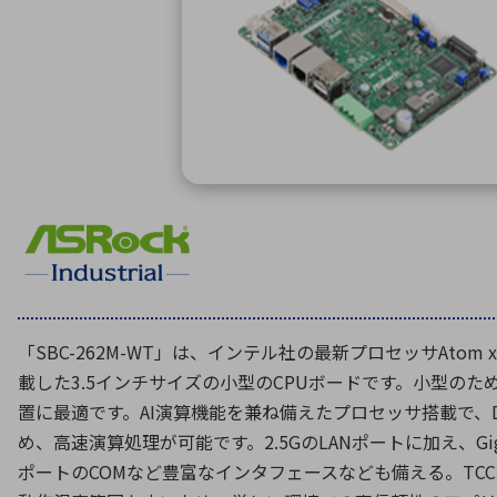
特定用途
拠点一覧
ガバナンス
ディスクロージャー・ポリシー
株式・株主情報
株式基本情報
株主還元
株価情報
株式手続き
株主総会
定款・株式取扱規程
「SBC-262M-WT」は、インテル社の最新プロセッサAtom x743
電子公告
載した3.5インチサイズの小型のCPUボードです。小型の
置に最適です。AI演算機能を兼ね備えたプロセッサ搭載で、
め、高速演算処理が可能です。2.5GのLANポートに加え、Gig
ポートのCOMなど豊富なインタフェースなども備える。TCC