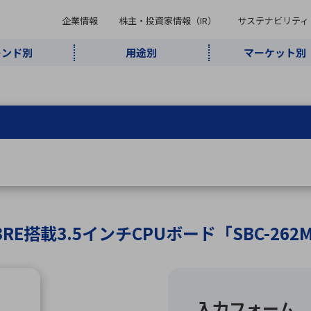
企業情報
株主・投資家情報（IR）
サステナビリティ
レンド別
用途別
マーケット別
キーワード・商品
ケット別
レンド別
途別
品別
ーカ一覧
株主・投資家情報（IR）
サステナビリティ
企業情報
よく検索されているキ
インダストリ
ABOUT MARUBUN
SUSTAINABILITY
IR
通信・ネット
5G・Local
監視・セキュ
あ行
か行
さ行
た行
な行
ミリ波レーダー
、
ワイ
アルDXソリ
ワーク
5G
リティ
ューション
、
AIロボット
、
ここ
・電子部品
動車
ソフトウェア
産業
計測・測
情
企業理念
財務・業績情報
価値創造モデル
A
B
C
D
E
F
G
H
I
J
K
データセン
ミリ波レーダ
製品製造・加
接着・接合
ト順
タ・クラウド
ー
工
s X7433RE搭載3.5インチCPUボード「SBC-26
U
V
W
X
Y
Z
リューション
民生
組立・ロボティクス
医療
レーザ
最新決算情報
決
役員一覧
環境・社会
シミュレータ
環境構築・開
チャートジェネレーター
有
ー
発システム
連結貸借対照表
決
連結損益計算書
統