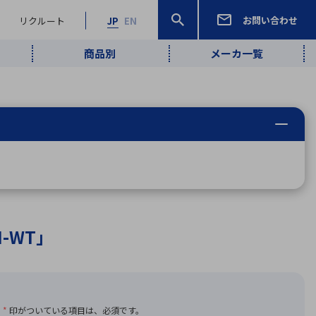
お問い合わせ
リクルート
JP
EN
商品別
メーカ一覧
検索
検索
ーワード
ワイヤレス給
ロボティクス
品質管理・検
は行
ま行
や行
ら行
わ行
ヤレス給電
、
Pocket AI
、
Net Predy
、
メルマガ
計測・検出
電
（AI）
査
から
定・表示機器
報通信
検査・分析機器
宇宙・防衛
ブログ｜ここ
企業概要
IRライブラリー
マテリアリティ（重要課題）
L
M
N
O
P
Q
R
S
T
レーダ・衛星
から始まる最
照射
通信
新技術
2M-WT」
ー・光学部品
組込コンピュータ
算短信
沿革
人権・サプライチェーン
半導体・電子
価証券報告書
検索
部品小ロット
算説明会資料
合報告書