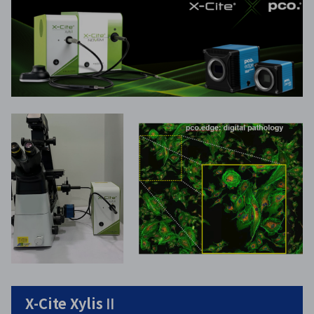
X-Cite XylisⅡ