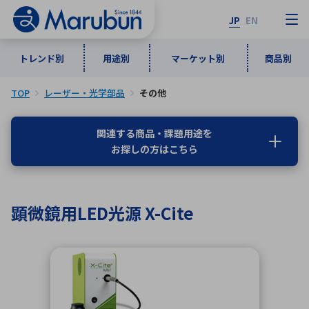
JP
EN
トレンド別
用途別
マーケット別
商品別
TOP
レーザー・光学部品
その他
マーケット別
トレンド別
用途別
商品別
メーカ一覧
関連する商品・課題用途を
お探しの方はこちら
50音順
インダストリアルDXソリューション
通信・ネットワーク
半導体・電子部品
自動車
ソフトウェア
産業
あ行
か行
さ行
た行
顕微鏡用LED光源 X-Cite
な行
は行
ま行
や行
5G・Local 5G
監視・セキュリティ
ら行
わ行
計測・測定・表示機器
情報通信
検査・分析機器
宇宙・防衛
ワイヤレス給電
計測・検出
アルファベット順