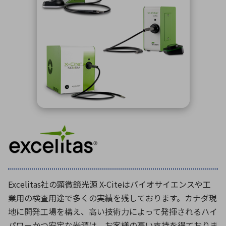
ICTソリューション
民生
組立・ロボティクス
医療
A
B
C
D
ロボティクス（AI）
品質管理・検査
E
F
G
H
I
J
K
L
データセンタ・クラウド
接着・接合
レーザー・光学部品
組込コンピュータ
M
N
O
P
Q
R
S
T
ミリ波レーダー
製品製造・加工
U
V
W
X
特定用途向け・その他
サービス
Y
Z
ブログ｜ここから始まる最新技術
レーダ・衛星通信
検索
医療機器
照射
Excelitas社の顕微鏡光源 X-Citeはバイオサイエンスや工
業用の検査用途で多くの実績を残しております。カナダ現
地に開発工場を構え、高い技術力によって発揮されるハイ
シミュレーター
パワーかつ安定な光源は、お客様の高い支持を得ておりま