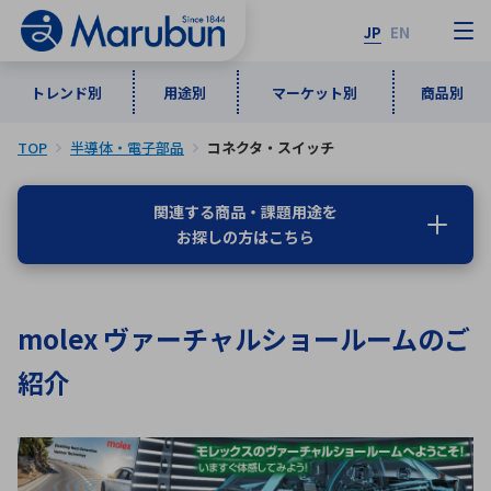
JP
EN
トレンド別
用途別
マーケット別
商品別
TOP
半導体・電子部品
コネクタ・スイッチ
マーケット別
トレンド別
用途別
商品別
メーカ一覧
関連する商品・課題用途を
お探しの方はこちら
50音順
インダストリアルDXソリューション
通信・ネットワーク
半導体・電子部品
自動車
ソフトウェア
産業
あ行
か行
さ行
た行
molex ヴァーチャルショールームのご
な行
は行
ま行
や行
5G・Local 5G
監視・セキュリティ
紹介
ら行
わ行
計測・測定・表示機器
情報通信
検査・分析機器
宇宙・防衛
ワイヤレス給電
計測・検出
アルファベット順