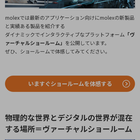
ICTソリューション
民生
組立・ロボティクス
医療
A
B
C
D
ロボティクス（AI）
品質管理・検査
molexでは最新のアプリケーション向けにmolexの新製品
E
F
G
H
と実績ある製品を紹介する
I
J
K
L
データセンタ・クラウド
接着・接合
ダイナミックでインタラクティブなプラットフォーム
「ヴ
レーザー・光学部品
組込コンピュータ
M
N
O
P
ァーチャルショールーム」
を公開しています。
ぜひ、ショールームで体感してみてください。
Q
R
S
T
ミリ波レーダー
製品製造・加工
U
V
W
X
特定用途向け・その他
サービス
Y
Z
いますぐショールームを体感する
ブログ｜ここから始まる最新技術
レーダ・衛星通信
検索
医療機器
照射
物理的な世界とデジタルの世界が混在
する場所＝ヴァーチャルショールーム
シミュレーター