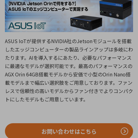
ICTソリューション
民生
組立・ロボティクス
医療
A
B
C
D
ロボティクス（AI）
品質管理・検査
E
F
G
H
I
J
K
L
データセンタ・クラウド
接着・接合
レーザー・光学部品
組込コンピュータ
M
N
O
P
ASUS IoTが提供するNVIDIA社のJetsonモジュールを搭載
したエッジコンピューターの製品ラインアップは多岐にわ
Q
R
S
T
たります。AIを導入するにあたり、必要なパフォーマンス
ミリ波レーダー
製品製造・加工
U
V
W
X
に最適なモデルが選択可能です。最高のパフォーマンスの
特定用途向け・その他
サービス
AGX Orin 64GB搭載モデルから安価で小型のOrin Nano搭
Y
Z
載モデルまで幅広い選択肢をご用意しております。ファン
ブログ｜ここから始まる最新技術
レーダ・衛星通信
レスで信頼性の高いモデルからファン付きでよりコンパク
検索
医療機器
トにしたモデルもご用意しています。
照射
お問い合わせはこちら
シミュレーター