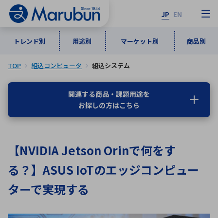
JP
EN
トレンド別
用途別
マーケット別
商品別
TOP
組込コンピュータ
組込システム
マーケット別
トレンド別
用途別
商品別
メーカ一覧
関連する商品・課題用途を
お探しの方はこちら
50音順
インダストリアルDXソリューション
通信・ネットワーク
半導体・電子部品
自動車
ソフトウェア
産業
あ行
か行
さ行
た行
【NVIDIA Jetson Orinで何をす
な行
は行
ま行
や行
5G・Local 5G
監視・セキュリティ
る？】ASUS IoTのエッジコンピュー
ら行
わ行
計測・測定・表示機器
情報通信
検査・分析機器
宇宙・防衛
ターで実現する
ワイヤレス給電
計測・検出
アルファベット順