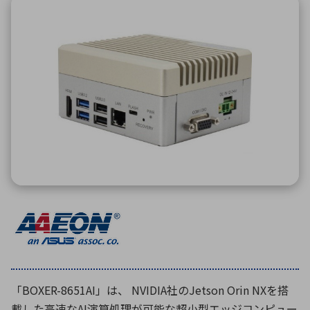
ICTソリューション
民生
組立・ロボティクス
医療
A
B
C
D
ロボティクス（AI）
品質管理・検査
E
F
G
H
I
J
K
L
データセンタ・クラウド
接着・接合
レーザー・光学部品
組込コンピュータ
M
N
O
P
Q
R
S
T
ミリ波レーダー
製品製造・加工
U
V
W
X
特定用途向け・その他
サービス
Y
Z
ブログ｜ここから始まる最新技術
レーダ・衛星通信
検索
医療機器
照射
「BOXER-8651AI」は、 NVIDIA社のJetson Orin NXを搭
シミュレーター
載した高速なAI演算処理が可能な超小型エッジコンピュー