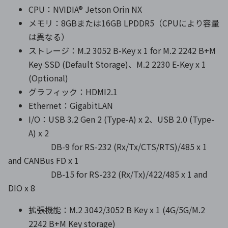
CPU：NVIDIA® Jetson Orin NX
メモリ：8GBまたは16GB LPDDR5（CPUにより容量
は異なる）
ストレージ：M.2 3052 B-Key x 1 for M.2 2242 B+M
Key SSD (Default Storage)、M.2 2230 E-Key x 1
(Optional)
グラフィック：HDMI2.1
Ethernet：GigabitLAN
I/O：USB 3.2 Gen 2 (Type-A) x 2、USB 2.0 (Type-
A) x 2
DB-9 for RS-232 (Rx/Tx/CTS/RTS)/485 x 1
and CANBus FD x 1
DB-15 for RS-232 (Rx/Tx)/422/485 x 1 and
DIO x 8
拡張機能：M.2 3042/3052 B Key x 1 (4G/5G/M.2
2242 B+M Key storage)