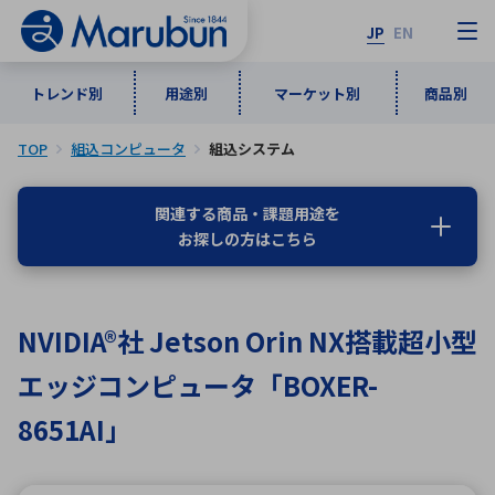
JP
EN
トレンド別
用途別
マーケット別
商品別
TOP
組込コンピュータ
組込システム
マーケット別
トレンド別
用途別
商品別
メーカ一覧
関連する商品・課題用途を
お探しの方はこちら
50音順
インダストリアルDXソリューション
通信・ネットワーク
半導体・電子部品
自動車
ソフトウェア
産業
あ行
か行
さ行
た行
NVIDIA®社 Jetson Orin NX搭載超小型
な行
は行
ま行
や行
5G・Local 5G
監視・セキュリティ
エッジコンピュータ「BOXER-
ら行
わ行
計測・測定・表示機器
情報通信
検査・分析機器
宇宙・防衛
8651AI」
ワイヤレス給電
計測・検出
アルファベット順