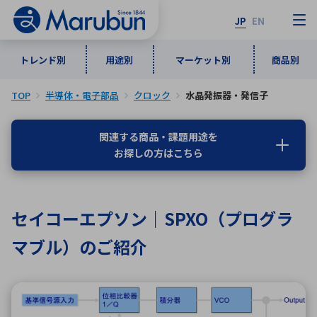
JP
EN
トレンド別
用途別
マーケット別
商品別
TOP
半導体・電子部品
クロック
水晶発振器・発信子
マーケット別
トレンド別
用途別
商品別
メーカ一覧
関連する商品・課題用途を
お探しの方はこちら
50音順
インダストリアルDXソリューション
通信・ネットワーク
半導体・電子部品
自動車
ソフトウェア
産業
あ行
か行
さ行
た行
セイコーエプソン｜SPXO（プログラ
な行
は行
ま行
や行
5G・Local 5G
監視・セキュリティ
マブル）のご紹介
ら行
わ行
計測・測定・表示機器
情報通信
検査・分析機器
宇宙・防衛
ワイヤレス給電
計測・検出
アルファベット順