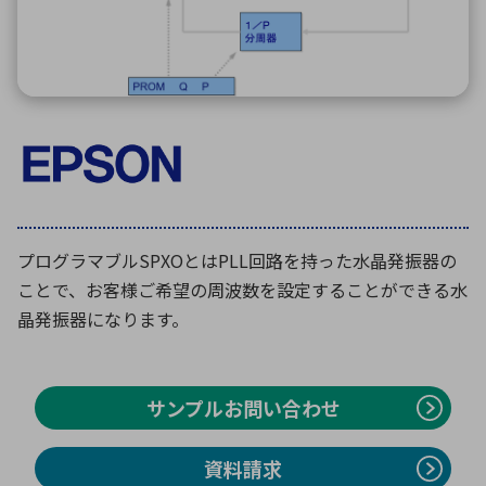
ICTソリューション
民生
組立・ロボティクス
医療
A
B
C
D
ロボティクス（AI）
品質管理・検査
E
F
G
H
I
J
K
L
データセンタ・クラウド
接着・接合
レーザー・光学部品
組込コンピュータ
M
N
O
P
Q
R
S
T
ミリ波レーダー
製品製造・加工
U
V
W
X
特定用途向け・その他
サービス
プログラマブルSPXOとはPLL回路を持った水晶発振器の
Y
Z
ことで、お客様ご希望の周波数を設定することができる水
ブログ｜ここから始まる最新技術
レーダ・衛星通信
晶発振器になります。
検索
医療機器
照射
サンプルお問い合わせ
資料請求
シミュレーター