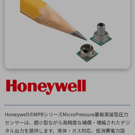
ICTソリューション
民生
組立・ロボティクス
医療
A
B
C
D
ロボティクス（AI）
品質管理・検査
E
F
G
H
I
J
K
L
データセンタ・クラウド
接着・接合
レーザー・光学部品
組込コンピュータ
M
N
O
P
Q
R
S
T
ミリ波レーダー
製品製造・加工
U
V
W
X
特定用途向け・その他
サービス
Y
Z
ブログ｜ここから始まる最新技術
レーダ・衛星通信
検索
医療機器
照射
HoneywellのMPRシリーズMicroPressure基板実装型圧力
センサーは、超小型ながら高精度な補償・増幅されたデジ
タル出力を提供します。液体・ガス対応、低消費電力設
シミュレーター