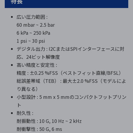
特長
広い圧力範囲 :
60 mbar ~ 2.5 bar
6 kPa ~ 250 kPa
1 psi ~ 30 psi
デジタル出力 : I2CまたはSPIインターフェースに対
応、24ビット解像度
高い精度と安定性 :
精度 : ±0.25 %FSS（ベストフィット直線/BFSL）
総誤差帯域（TEB） : 最大±2.0 %FSS（モデルによ
り異なる）
小型設計 : 5 mm x 5 mmのコンパクトフットプリン
ト
耐久性 :
耐振動性 : 10 G, 10 Hz ~ 2 kHz
耐衝撃性 : 50 G, 6 ms