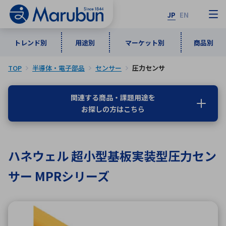
JP
EN
トレンド別
用途別
マーケット別
商品別
TOP
半導体・電子部品
センサー
圧力センサ
マーケット別
トレンド別
用途別
商品別
メーカ一覧
関連する商品・課題用途を
お探しの方はこちら
50音順
インダストリアルDXソリューション
通信・ネットワーク
半導体・電子部品
自動車
ソフトウェア
産業
あ行
か行
さ行
た行
ハネウェル 超小型基板実装型圧力セン
な行
は行
ま行
や行
5G・Local 5G
監視・セキュリティ
サー MPRシリーズ
ら行
わ行
計測・測定・表示機器
情報通信
検査・分析機器
宇宙・防衛
ワイヤレス給電
計測・検出
アルファベット順