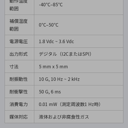
動作温度
-40℃–85℃
範囲
補償温度
0℃–50℃
範囲
電源電圧
1.8 Vdc ~ 3.6 Vdc
出力形式
デジタル（I2CまたはSPI）
寸法
5 mm x 5 mm
耐振動性
10 G, 10 Hz ~ 2 kHz
耐衝撃性
50 G, 6 ms
消費電力
0.01 mW（測定周波数1 Hz時）
媒体対応
液体および非腐食性ガス