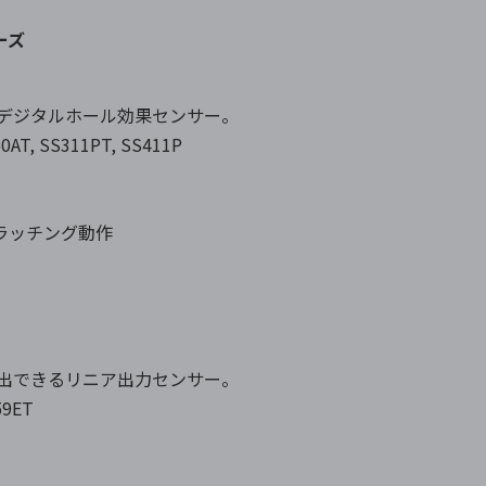
リーズ
うデジタルホール効果センサー。
0AT, SS311PT, SS411P
ラッチング動作
検出できるリニア出力センサー。
59ET