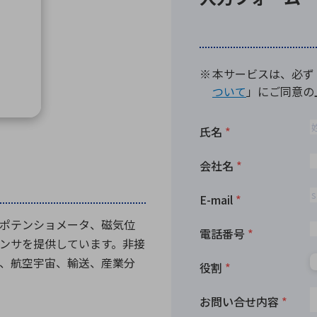
向け・その他
サービス
医
グループ会社
連結キャッシュ・フロー計算書
株
ヒストリカルデータ
I
個人投資家の皆さまへ
丸文ってどんな会社
会
投資をお考えの皆さまへ
サ
株主優待制度
事
個人投資家様向けイベント
業
丸文用語集
株
資
ポテンショメータ、磁気位
ンサを提供しています。非接
、航空宇宙、輸送、産業分