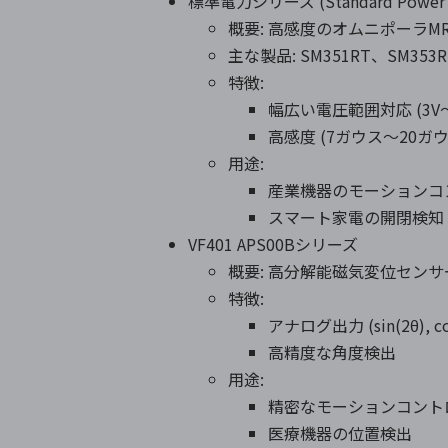
標準電力シリーズ (Standard Power S
概要: 高感度のオムニポーラM
主な製品: SM351RT、SM353R
特徴:
幅広い電圧範囲対応 (3V～
高感度 (7ガウス～20ガウ
用途:
産業機器のモーションコ
スマート家電の開閉検知
VF401 APS00Bシリーズ
概要: 高分解能磁気変位センサ
特徴:
アナログ出力 (sin(2θ), co
高精度な角度検出
用途:
精密なモーションコント
医療機器の位置検出