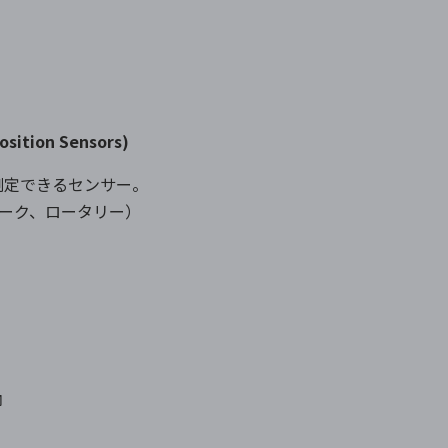
tion Sensors)
測定できるセンサー。
アーク、ロータリー）
御