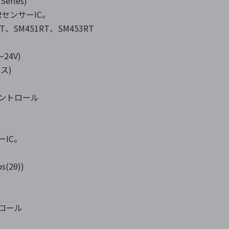
eries)
RセンサーIC。
T、SM451RT、SM453RT
24V)
ス)
ントロール
ーIC。
s(2θ))
ロール