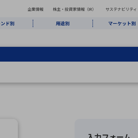
企業情報
株主・投資家情報（IR）
サステナビリティ
レンド別
用途別
マーケット別
キーワード・商品
ケット別
レンド別
途別
品別
ーカ一覧
株主・投資家情報（IR）
サステナビリティ
企業情報
よく検索されているキ
インダストリ
ABOUT MARUBUN
SUSTAINABILITY
IR
通信・ネット
5G・Local
監視・セキュ
あ行
か行
さ行
た行
な行
ミリ波レーダー
、
ワイ
アルDXソリ
ワーク
5G
リティ
ューション
、
AIロボット
、
ここ
・電子部品
動車
ソフトウェア
産業
計測・測
情
企業理念
財務・業績情報
価値創造モデル
A
B
C
D
E
F
G
H
I
J
K
データセン
ミリ波レーダ
製品製造・加
接着・接合
ト順
タ・クラウド
ー
工
U
V
W
X
Y
Z
リューション
民生
組立・ロボティクス
医療
レーザ
最新決算情報
決
役員一覧
環境・社会
シミュレータ
環境構築・開
チャートジェネレーター
有
ー
発システム
連結貸借対照表
決
連結損益計算書
統