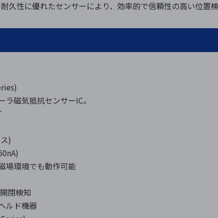
つ耐久性に優れたセンサーにより、効率的で信頼性の高い位置検
ies)
ーラ磁気抵抗センサーIC。
T
ス)
0nA)
磁場環境でも動作可能
の開閉検知
ヘルド機器