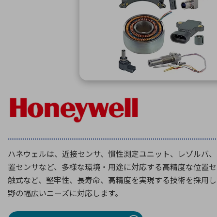
特定用途
拠点一覧
ガバナンス
ディスクロージャー・ポリシー
株式・株主情報
株式基本情報
株主還元
株価情報
株式手続き
株主総会
定款・株式取扱規程
ハネウェルは、近接センサ、慣性測定ユニット、レゾルバ、
電子公告
置センサなど、多様な環境・用途に対応する高精度な位置セ
触式など、堅牢性、長寿命、高精度を実現する技術を採用し
野の幅広いニーズに対応します。