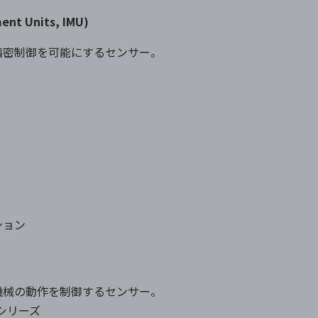
nt Units, IMU)
精密制御を可能にするセンサー。
ション
機械の動作を制御するセンサー。
W シリーズ