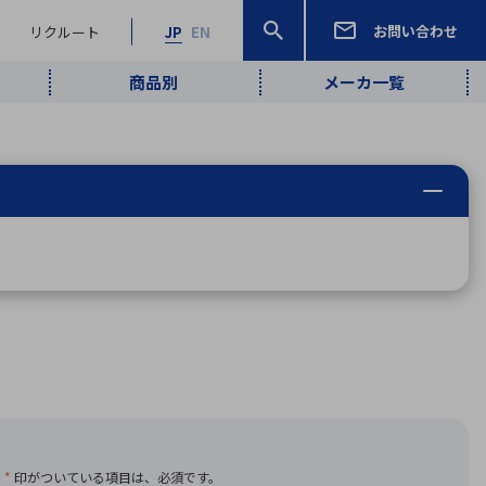
お問い合わせ
リクルート
JP
EN
商品別
メーカ一覧
検索
検索
ーワード
ワイヤレス給
ロボティクス
品質管理・検
は行
ま行
や行
ら行
わ行
ヤレス給電
、
Pocket AI
、
Net Predy
、
メルマガ
計測・検出
電
（AI）
査
から
定・表示機器
報通信
検査・分析機器
宇宙・防衛
ブログ｜ここ
企業概要
IRライブラリー
マテリアリティ（重要課題）
L
M
N
O
P
Q
R
S
T
レーダ・衛星
から始まる最
照射
通信
新技術
ー・光学部品
組込コンピュータ
算短信
沿革
人権・サプライチェーン
半導体・電子
価証券報告書
検索
部品小ロット
算説明会資料
合報告書