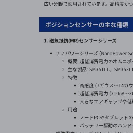
広い分野で使用されています。高精度か
ポジションセンサーの主な種類
1. 磁気抵抗(MR)センサーシリーズ
ナノパワーシリーズ (NanoPower Ser
概要: 超低消費電力のオムニポ
主な製品: SM351LT、SM353L
特徴:
高感度 (7ガウス～14ガウ
超低消費電力 (310nA～36
大きなエアギャップや低
用途:
ノートPCやタブレット
バッテリー駆動のハンド