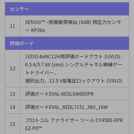
センサー
XENSIV™ –側面衝突検出 (SAB) 用圧力センサ
11
ー KP30x
評価ボード
1ED314xMC12H用評価ボードアウト (UVLO) :
6.5 A/5.7 kV (rms) シングルチャネル絶縁ゲー
12
トドライバー、
個別出力、12.5 V低電圧ロックアウト (UVLO)
13
評価ボードEVAL-6EDL04I065PR
14
評価ボードEVAL_6EDL7151_36V_1kW
プロトコル アナライザー ツール CY4500-EPR
15
EZ-PD™