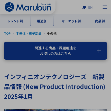
JP
EN
トレンド別
用途別
マーケット別
商品別
TOP
半導体・電子部品
その他
マーケット別
トレンド別
用途別
商品別
メーカ一覧
関連する商品・課題用途を
お探しの方はこちら
50音順
インダストリアルDXソリューション
通信・ネットワーク
半導体・電子部品
自動車
ソフトウェア
産業
あ行
か行
さ行
た行
インフィニオンテクノロジーズ 新製
な行
は行
ま行
や行
5G・Local 5G
監視・セキュリティ
品情報 (New Product Introduction)
ら行
わ行
計測・測定・表示機器
情報通信
検査・分析機器
宇宙・防衛
2025年1月
ワイヤレス給電
計測・検出
アルファベット順