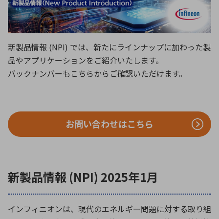
ICTソリューション
民生
組立・ロボティクス
医療
A
B
C
D
ロボティクス（AI）
品質管理・検査
E
F
G
H
I
J
K
L
新製品情報 (NPI) では、新たにラインナップに加わった製
データセンタ・クラウド
接着・接合
レーザー・光学部品
組込コンピュータ
品やアプリケーションをご紹介いたします。
M
N
O
P
バックナンバーもこちらからご確認いただけます。
Q
R
S
T
ミリ波レーダー
製品製造・加工
U
V
W
X
特定用途向け・その他
サービス
Y
Z
お問い合わせはこちら
ブログ｜ここから始まる最新技術
レーダ・衛星通信
検索
医療機器
照射
新製品情報 (NPI) 2025年1月
インフィニオンは、現代のエネルギー問題に対する取り組
シミュレーター