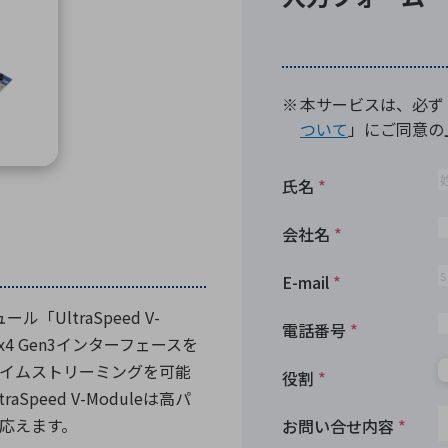
向け・その他
サービス
医
グループ会社
連結キャッシュ・フロー計算書
株
ヒストリカルデータ
I
個人投資家の皆さまへ
丸文ってどんな会社
会
投資をお考えの皆さまへ
サ
株主優待制度
事
個人投資家様向けイベント
業
丸文用語集
株
資
「UltraSpeed V-
ex4 Gen3インターフェースを
イムストリーミングを可能
eed V-Moduleは高パ
応えます。