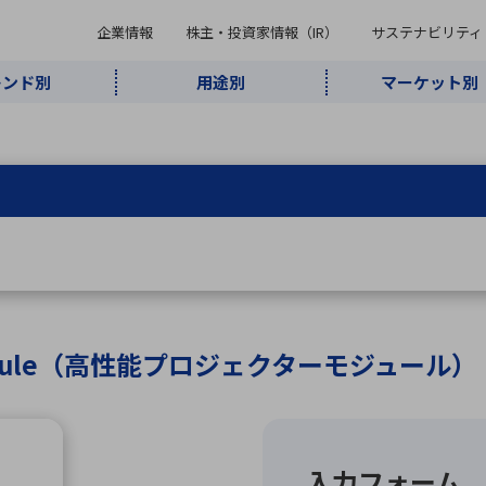
企業情報
株主・投資家情報（IR）
サステナビリティ
レンド別
用途別
マーケット別
キーワード・商品
ケット別
レンド別
途別
品別
ーカ一覧
株主・投資家情報（IR）
サステナビリティ
企業情報
よく検索されているキ
インダストリ
ABOUT MARUBUN
SUSTAINABILITY
IR
通信・ネット
5G・Local
監視・セキュ
あ行
か行
さ行
た行
な行
ミリ波レーダー
、
ワイ
アルDXソリ
ワーク
5G
リティ
ューション
、
AIロボット
、
ここ
・電子部品
動車
ソフトウェア
産業
計測・測
情
企業理念
財務・業績情報
価値創造モデル
A
B
C
D
E
F
G
H
I
J
K
データセン
ミリ波レーダ
製品製造・加
接着・接合
ト順
タ・クラウド
ー
工
 V-Module（高性能プロジェクターモジュール）
U
V
W
X
Y
Z
リューション
民生
組立・ロボティクス
医療
レーザ
最新決算情報
決
役員一覧
環境・社会
シミュレータ
環境構築・開
チャートジェネレーター
有
ー
発システム
連結貸借対照表
決
連結損益計算書
統