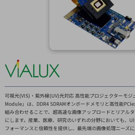
特定用途
拠点一覧
ガバナンス
ディスクロージャー・ポリシー
株式・株主情報
株式基本情報
株主還元
株価情報
株式手続き
株主総会
定款・株式取扱規程
可視光(VIS)・紫外線(UV)光対応 高性能プロジェクターモジュール
電子公告
Module」は、DDR4 SDRAMオンボードメモリと高性能PCI
組み合わせることで、超高速な画像アップロードとリアルタ
にします。産業、医療、研究のいずれの分野においても、UltraSp
フォーマンスと信頼性を提供し、最先端の画像処理ニーズに