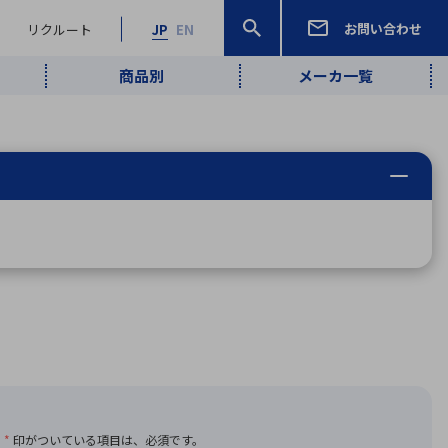
お問い合わせ
リクルート
JP
EN
商品別
メーカ一覧
検索
検索
ーワード
ワイヤレス給
ロボティクス
品質管理・検
は行
ま行
や行
ら行
わ行
ヤレス給電
、
Pocket AI
、
Net Predy
、
メルマガ
計測・検出
電
（AI）
査
から
定・表示機器
報通信
検査・分析機器
宇宙・防衛
ブログ｜ここ
企業概要
IRライブラリー
マテリアリティ（重要課題）
L
M
N
O
P
Q
R
S
T
レーダ・衛星
から始まる最
照射
通信
新技術
ー・光学部品
組込コンピュータ
算短信
沿革
人権・サプライチェーン
半導体・電子
価証券報告書
検索
部品小ロット
算説明会資料
合報告書