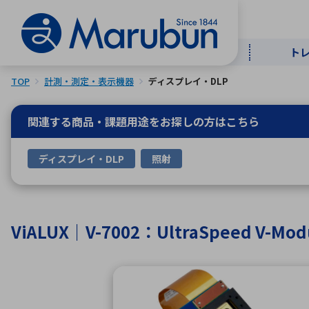
ト
TOP
計測・測定・表示機器
ディスプレイ・DLP
マー
ト
用
商
メ
関連する商品・課題用途を
お探しの方はこちら
50音順
ディスプレイ・DLP
照射
半導体
自
TOPメッセージ・サステナビリ
トップメッセージ
経営方針
ティ基本方針
アルファベッ
ViALUX｜V-7002：UltraSpeed
ICTソ
トップメッセージ
事業内容
人的資本
中期経営計画
コーポレートガバナンス
事業等のリスク