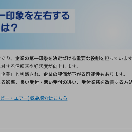
向け・その他
サービス
医
グループ会社
連結キャッシュ・フロー計算書
株
ヒストリカルデータ
I
個人投資家の皆さまへ
丸文ってどんな会社
会
であり、
企業の第一印象を決定づける重要な役割
を担っていま
投資をお考えの皆さまへ
サ
に対する信頼感や好感度が向上します。
株主優待制度
事
い企業」と判断され、
企業の評価が下がる可能性
もあります。
個人投資家様向けイベント
業
える影響、良い受付・悪い受付の違い、受付業務を改善する方
丸文用語集
株
資
r(ケビー・エアー)概要紹介はこちら