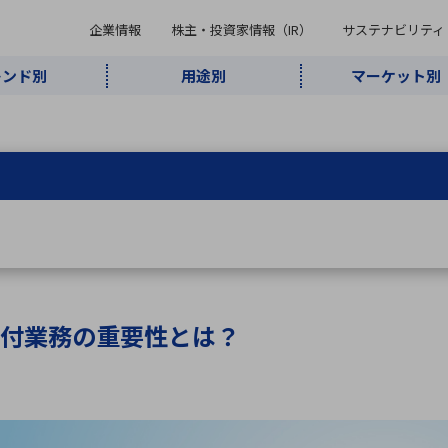
企業情報
株主・投資家情報（IR）
サステナビリティ
レンド別
用途別
マーケット別
キーワード・商品
ケット別
レンド別
途別
品別
ーカ一覧
株主・投資家情報（IR）
サステナビリティ
企業情報
よく検索されているキ
インダストリ
ABOUT MARUBUN
SUSTAINABILITY
IR
通信・ネット
5G・Local
監視・セキュ
あ行
か行
さ行
た行
な行
ミリ波レーダー
、
ワイ
アルDXソリ
ワーク
5G
リティ
ューション
、
AIロボット
、
ここ
・電子部品
動車
ソフトウェア
産業
計測・測
情
企業理念
財務・業績情報
価値創造モデル
A
B
C
D
E
F
G
H
I
J
K
データセン
ミリ波レーダ
製品製造・加
接着・接合
ト順
タ・クラウド
ー
工
付業務の重要性とは？
U
V
W
X
Y
Z
リューション
民生
組立・ロボティクス
医療
レーザ
最新決算情報
決
役員一覧
環境・社会
シミュレータ
環境構築・開
チャートジェネレーター
有
ー
発システム
連結貸借対照表
決
連結損益計算書
統