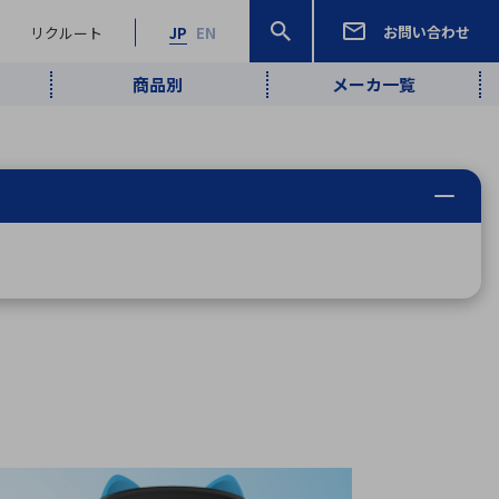
お問い合わせ
リクルート
JP
EN
商品別
メーカ一覧
検索
検索
ーワード
ワイヤレス給
ロボティクス
品質管理・検
は行
ま行
や行
ら行
わ行
ヤレス給電
、
Pocket AI
、
Net Predy
、
メルマガ
計測・検出
電
（AI）
査
から
定・表示機器
報通信
検査・分析機器
宇宙・防衛
ブログ｜ここ
企業概要
IRライブラリー
マテリアリティ（重要課題）
L
M
N
O
P
Q
R
S
T
レーダ・衛星
から始まる最
照射
通信
新技術
ー・光学部品
組込コンピュータ
算短信
沿革
人権・サプライチェーン
半導体・電子
価証券報告書
検索
部品小ロット
算説明会資料
合報告書