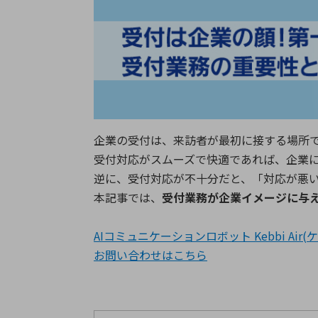
特定用途
拠点一覧
ガバナンス
ディスクロージャー・ポリシー
株式・株主情報
株式基本情報
企業の受付は、来訪者が最初に接する場所
株主還元
受付対応がスムーズで快適であれば、企業
株価情報
逆に、受付対応が不十分だと、「対応が悪
株式手続き
本記事では、
受付業務が企業イメージに与
株主総会
定款・株式取扱規程
AIコミュニケーションロボット Kebbi Ai
電子公告
お問い合わせは
こちら