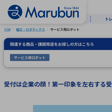
ト
TOP
組立・ロボティクス
サービス用ロボット
マー
ト
用
商
メ
関連する商品・課題用途を
お探しの方はこちら
50音順
サービス用ロボット
半導体
自
TOPメッセージ・サステナビリ
トップメッセージ
経営方針
ティ基本方針
アルファベッ
受付は企業の顔！第一印象を左右する受
ICTソ
トップメッセージ
事業内容
人的資本
中期経営計画
コーポレートガバナンス
事業等のリスク