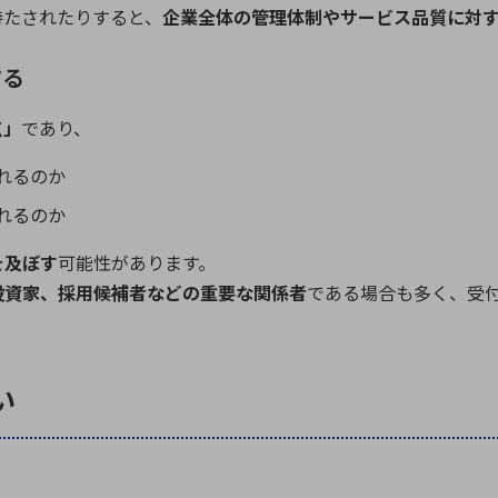
待たされたりすると、
企業全体の管理体制やサービス品質に対
する
点」
であり、
れるのか
れるのか
を及ぼす
可能性があります。
投資家、採用候補者などの重要な関係者
である場合も多く、受
い