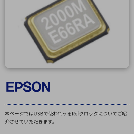
ICTソリューション
民生
組立・ロボティクス
医療
A
B
C
D
ロボティクス（AI）
品質管理・検査
E
F
G
H
I
J
K
L
データセンタ・クラウド
接着・接合
レーザー・光学部品
組込コンピュータ
M
N
O
P
Q
R
S
T
ミリ波レーダー
製品製造・加工
U
V
W
X
特定用途向け・その他
サービス
Y
Z
ブログ｜ここから始まる最新技術
レーダ・衛星通信
検索
医療機器
照射
本ページではUSBで使われっるRefクロックについてご紹
介させていただきます。
シミュレーター