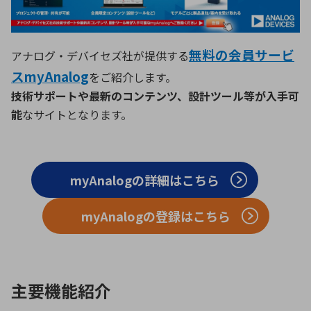
ICTソリューション
民生
組立・ロボティクス
医療
A
B
C
D
ロボティクス（AI）
品質管理・検査
E
F
G
H
無料の会員サービ
アナログ・デバイセズ社が提供する
I
J
K
L
データセンタ・クラウド
接着・接合
スmyAnalog
をご紹介します。
レーザー・光学部品
組込コンピュータ
M
N
O
P
技術サポートや最新のコンテンツ、設計ツール等が入手可
能
なサイトとなります。
Q
R
S
T
ミリ波レーダー
製品製造・加工
U
V
W
X
特定用途向け・その他
サービス
Y
Z
myAnalogの詳細はこちら
ブログ｜ここから始まる最新技術
レーダ・衛星通信
myAnalogの登録はこちら
検索
医療機器
照射
主要機能紹介
シミュレーター