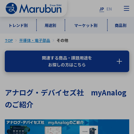
JP
EN
トレンド別
用途別
マーケット別
商品別
TOP
半導体・電子部品
その他
マーケット別
トレンド別
用途別
商品別
メーカ一覧
関連する商品・課題用途を
お探しの方はこちら
50音順
インダストリアルDXソリューション
通信・ネットワーク
半導体・電子部品
自動車
ソフトウェア
産業
あ行
か行
さ行
た行
アナログ・デバイセズ社 myAnalog
な行
は行
ま行
や行
5G・Local 5G
監視・セキュリティ
のご紹介
ら行
わ行
計測・測定・表示機器
情報通信
検査・分析機器
宇宙・防衛
ワイヤレス給電
計測・検出
アルファベット順