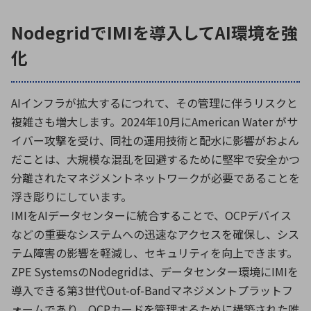
NodegridでIMIを導入してAI環境を強
化
AIインフラが拡大するにつれて、その管理に伴うリスクと
複雑さも増大します。2024年10月にAmerican Water がサ
イバー攻撃を受け、同社の運用技術と配水に影響がおよん
だことは、大規模な混乱を回避するために堅牢で安全かつ
分離されたマネジメントネットワークが必要であることを
浮き彫りにしています。
IMIをAIデータセンターに統合することで、OCPデバイス
などの重要なシステムへの迅速なアクセスを確保し、シス
テム障害の影響を軽減し、セキュリティを向上できます。
ZPE SystemsのNodegridは、データセンター環境にIMIを
導入できる第3世代Out-of-Bandマネジメントプラットフ
ォームであり、OCPカードを管理するために構築された唯