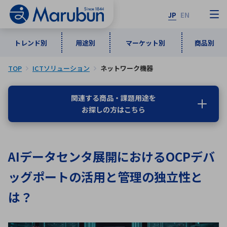
JP
EN
トレンド別
用途別
マーケット別
商品別
TOP
ICTソリューション
ネットワーク機器
マーケット別
トレンド別
用途別
商品別
メーカ一覧
関連する商品・課題用途を
お探しの方はこちら
50音順
インダストリアルDXソリューション
通信・ネットワーク
半導体・電子部品
自動車
ソフトウェア
産業
あ行
か行
さ行
た行
AIデータセンタ展開におけるOCPデバ
な行
は行
ま行
や行
5G・Local 5G
監視・セキュリティ
ッグポートの活用と管理の独立性と
ら行
わ行
計測・測定・表示機器
情報通信
検査・分析機器
宇宙・防衛
は？
ワイヤレス給電
計測・検出
アルファベット順