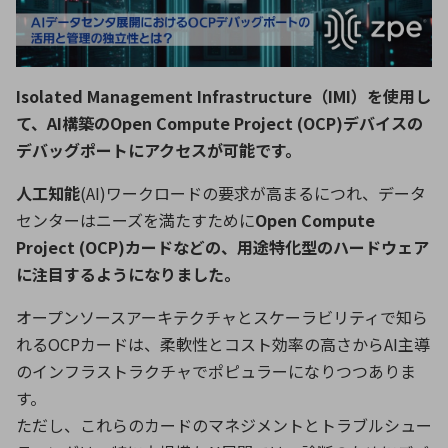
ICTソリューション
民生
組立・ロボティクス
医療
A
B
C
D
ロボティクス（AI）
品質管理・検査
E
F
G
H
I
J
K
L
Isolated Management Infrastructure（IMI）を使用し
データセンタ・クラウド
接着・接合
レーザー・光学部品
組込コンピュータ
て、AI構築のOpen Compute Project (OCP)デバイスの
M
N
O
P
デバッグポートにアクセスが可能です。
Q
R
S
T
ミリ波レーダー
製品製造・加工
人工知能
(AI)ワークロードの要求が高まるにつれ、データ
U
V
W
X
特定用途向け・その他
サービス
センターはニーズを満たすために
Open Compute
Y
Z
Project (OCP)カードなどの、用途特化型のハードウェア
ブログ｜ここから始まる最新技術
レーダ・衛星通信
に注目するようになりました。
オープンソースアーキテクチャとスケーラビリティで知ら
検索
医療機器
れるOCPカードは、柔軟性とコスト効率の高さからAI主導
照射
のインフラストラクチャでポピュラーになりつつありま
す。
ただし、これらのカードのマネジメントとトラブルシュー
シミュレーター