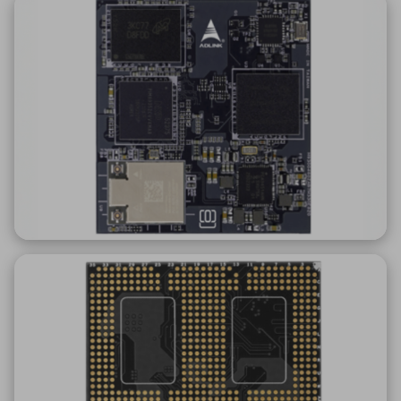
ICTソリューション
民生
組立・ロボティクス
医療
A
B
C
D
ロボティクス（AI）
品質管理・検査
E
F
G
H
I
J
K
L
データセンタ・クラウド
接着・接合
レーザー・光学部品
組込コンピュータ
M
N
O
P
Q
R
S
T
ミリ波レーダー
製品製造・加工
U
V
W
X
特定用途向け・その他
サービス
Y
Z
ブログ｜ここから始まる最新技術
レーダ・衛星通信
検索
医療機器
照射
シミュレーター