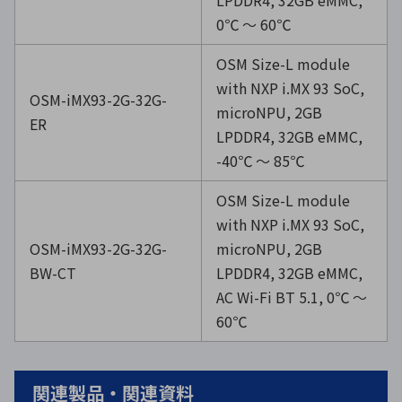
0℃ ～ 60℃
OSM Size-L module
with NXP i.MX 93 SoC,
OSM-iMX93-2G-32G-
microNPU, 2GB
ER
LPDDR4, 32GB eMMC,
-40℃ ～ 85℃
OSM Size-L module
with NXP i.MX 93 SoC,
OSM-iMX93-2G-32G-
microNPU, 2GB
BW-CT
LPDDR4, 32GB eMMC,
AC Wi-Fi BT 5.1, 0℃ ～
60℃
関連製品・関連資料