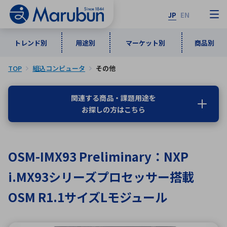
JP
EN
トレンド別
用途別
マーケット別
商品別
TOP
組込コンピュータ
その他
マーケット別
トレンド別
用途別
商品別
メーカ一覧
関連する商品・課題用途を
お探しの方はこちら
50音順
インダストリアルDXソリューション
通信・ネットワーク
半導体・電子部品
自動車
ソフトウェア
産業
あ行
か行
さ行
た行
OSM-IMX93 Preliminary：NXP
な行
は行
ま行
や行
5G・Local 5G
監視・セキュリティ
i.MX93シリーズプロセッサー搭載
ら行
わ行
計測・測定・表示機器
情報通信
検査・分析機器
宇宙・防衛
OSM R1.1サイズLモジュール
ワイヤレス給電
計測・検出
アルファベット順