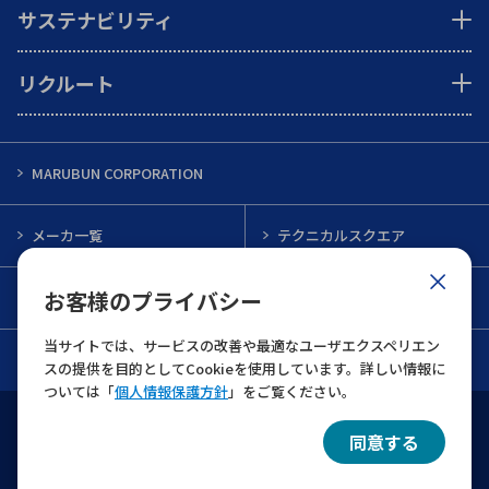
サステナビリティ
リクルート
MARUBUN CORPORATION
メーカ一覧
テクニカルスクエア
お客様のプライバシー
インフォメーション
メルマガ一覧
当サイトでは、サービスの改善や最適なユーザエクスペリエン
お問い合わせ
スの提供を目的としてCookieを使用しています。詳しい情報に
ついては「
個人情報保護方針
」をご覧ください。
ウェブサイト利用規約
個人情報保護について
同意する
© 2022 MARUBUN CORPORATION All Rights Reserved.