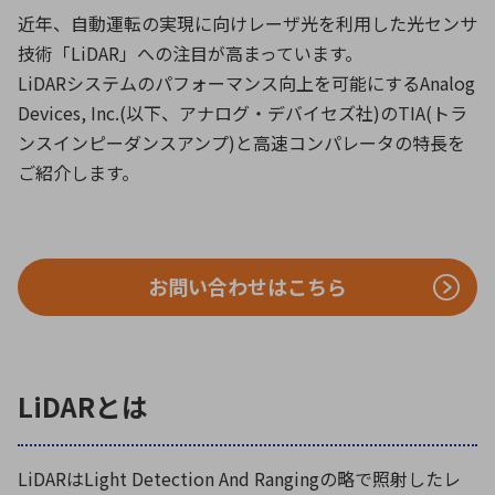
ICTソリューション
民生
組立・ロボティクス
医療
A
B
C
D
近年、自動運転の実現に向けレーザ光を利用した光センサ
ロボティクス（AI）
品質管理・検査
技術「LiDAR」への注目が高まっています。
E
F
G
H
LiDARシステムのパフォーマンス向上を可能にするAnalog
I
J
K
L
Devices, Inc.(以下、アナログ・デバイセズ社)のTIA(トラ
データセンタ・クラウド
接着・接合
レーザー・光学部品
組込コンピュータ
ンスインピーダンスアンプ)と高速コンパレータの特長を
M
N
O
P
ご紹介します。
Q
R
S
T
ミリ波レーダー
製品製造・加工
U
V
W
X
特定用途向け・その他
サービス
Y
Z
お問い合わせはこちら
ブログ｜ここから始まる最新技術
レーダ・衛星通信
検索
医療機器
照射
LiDARとは
LiDARはLight Detection And Rangingの略で照射したレ
シミュレーター