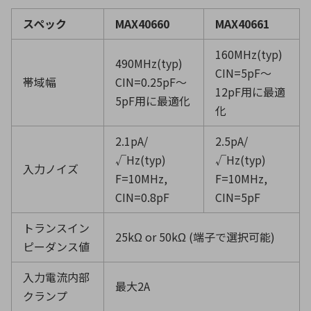
スペック
MAX40660
MAX40661
160MHz(typ)
490MHz(typ)
CIN=5pF〜
帯域幅
CIN=0.25pF〜
12pF用に最適
5pF用に最適化
化
2.1pA/
2.5pA/
√Hz(typ)
√Hz(typ)
入力ノイズ
F=10MHz,
F=10MHz,
CIN=0.8pF
CIN=5pF
トランスイン
25kΩ or 50kΩ (端子で選択可能)
ピーダンス値
入力電流内部
最大2A
クランプ