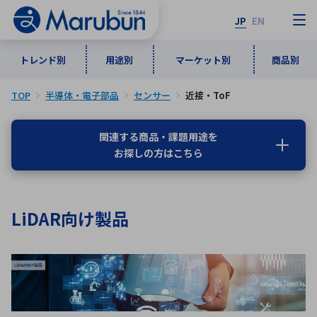
JP
EN
トレンド別
用途別
マーケット別
商品別
TOP
半導体・電子部品
センサー
近接・ToF
マーケット別
トレンド別
用途別
商品別
メーカ一覧
関連する商品・課題用途を
お探しの方はこちら
50音順
インダストリアルDXソリューション
通信・ネットワーク
半導体・電子部品
自動車
ソフトウェア
産業
あ行
か行
さ行
た行
LiDAR向け製品
な行
は行
ま行
や行
5G・Local 5G
監視・セキュリティ
ら行
わ行
計測・測定・表示機器
情報通信
検査・分析機器
宇宙・防衛
ワイヤレス給電
計測・検出
アルファベット順