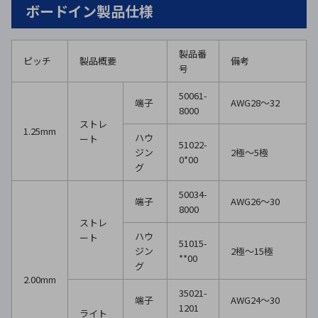
ボードイン製品仕様
製品番
ピッチ
製品概要
備考
号
50061-
端子
AWG28〜32
8000
ストレ
1.25mm
ハウ
ート
51022-
ジン
2極〜5極
0*00
グ
50034-
端子
AWG26〜30
8000
ストレ
ハウ
ート
51015-
ジン
2極〜15極
**00
グ
2.00mm
35021-
端子
AWG24〜30
1201
ライト