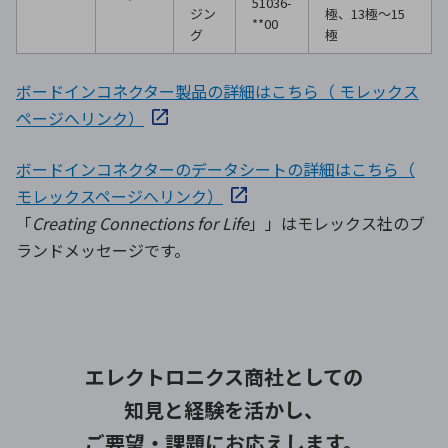
51036-
ジン
極、13極〜15
**00
グ
極
ボードインコネクター製品の詳細はこちら（ モレックス
ページへリンク）
ボードインコネクターのデータシートの詳細はこちら（
モレックスページへリンク）
「
Creating Connections for Life
」」はモレックス社のブ
ランドメッセージです。
エレクトロニクス商社としての
知見と経験を活かし、
ご要望・課題にお応えします。