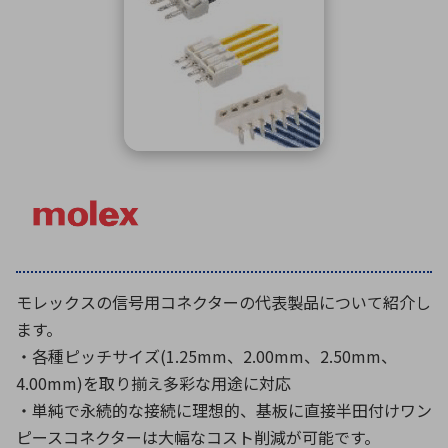
ICTソリューション
民生
組立・ロボティクス
医療
A
B
C
D
ロボティクス（AI）
品質管理・検査
E
F
G
H
I
J
K
L
データセンタ・クラウド
接着・接合
レーザー・光学部品
組込コンピュータ
M
N
O
P
Q
R
S
T
ミリ波レーダー
製品製造・加工
U
V
W
X
特定用途向け・その他
サービス
Y
Z
ブログ｜ここから始まる最新技術
レーダ・衛星通信
モレックスの信号用コネクターの代表製品について紹介し
検索
医療機器
ます。
照射
・各種ピッチサイズ(1.25mm、2.00mm、2.50mm、
4.00mm)を取り揃え多彩な用途に対応
・単純で永続的な接続に理想的、基板に直接半田付けワン
シミュレーター
ピースコネクターは大幅なコスト削減が可能です。