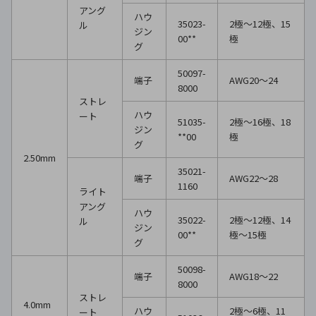
アング
ハウ
35023-
2極〜12極、15
ル
ジン
00**
極
グ
50097-
端子
AWG20〜24
8000
ストレ
ハウ
ート
51035-
2極〜16極、18
ジン
**00
極
グ
2.50mm
35021-
端子
AWG22〜28
1160
ライト
アング
ハウ
35022-
2極〜12極、14
ル
ジン
00**
極〜15極
グ
50098-
端子
AWG18〜22
8000
ストレ
4.0mm
ハウ
2極〜6極、11
ート