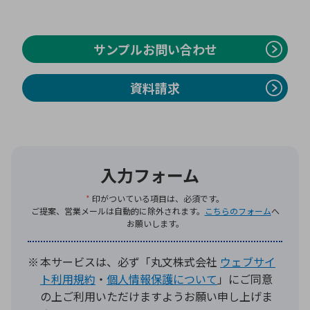
環境構築・開発システム
サンプルお問い合わせ
資料請求
半導体・電子部品小ロット