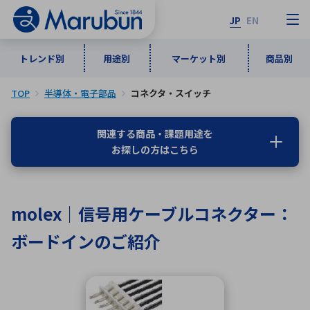
JP
EN
トレンド別
用途別
マーケット別
商品別
TOP
半導体・電子部品
コネクタ・スイッチ
マーケット別
トレンド別
用途別
商品別
メーカ一覧
関連する商品・課題用途を
お探しの方はこちら
50音順
インダストリアルDXソリューション
通信・ネットワーク
半導体・電子部品
自動車
ソフトウェア
産業
あ行
か行
さ行
た行
molex｜信号用ケーブルコネクター：
な行
は行
ま行
や行
5G・Local 5G
監視・セキュリティ
ボードインのご紹介
ら行
わ行
計測・測定・表示機器
情報通信
検査・分析機器
宇宙・防衛
ワイヤレス給電
計測・検出
アルファベット順