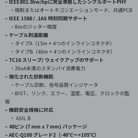
– IEEE802.3bw/bpに完全準拠したシングルポートPHY
・強制またはオートネゴシエーションモード、共通PCB
– IEEE 1588 / .1AS 時刻同期サポート
・8nsのジッター精度
– ケーブル到達距離
・タイプA（15m + 4つのインラインコネクタ）
・タイプB（40m + 4つのインラインコネクタ）
– TC10 スリープ/ ウェイクアップのサポート
・20uA未満のスタンバイ消費電力
– 強化された診断機能
・ケーブル診断、信号品質インジケータ
・BIST、リンク、エラー、温度、電圧、クロックの監
視
– 機能安全規格に対応
・ ASIL B
– 48ピン (7 mm x 7 mm) パッケージ
– AEC-Q100 グレード2（-40℃〜+105℃）