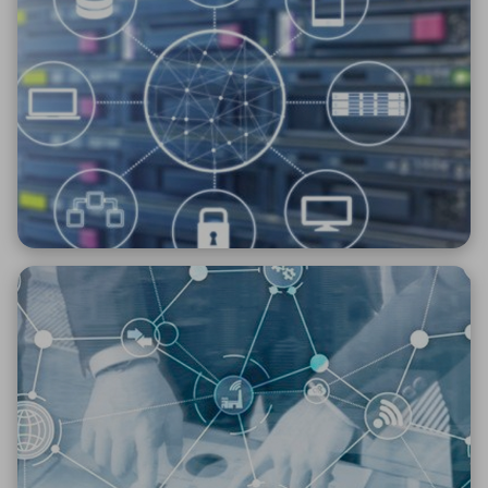
ICTソリューション
民生
組立・ロボティクス
医療
A
B
C
D
ロボティクス（AI）
品質管理・検査
E
F
G
H
I
J
K
L
データセンタ・クラウド
接着・接合
レーザー・光学部品
組込コンピュータ
M
N
O
P
Q
R
S
T
ミリ波レーダー
製品製造・加工
U
V
W
X
特定用途向け・その他
サービス
Y
Z
ブログ｜ここから始まる最新技術
レーダ・衛星通信
検索
医療機器
照射
シミュレーター