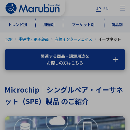
JP
EN
トレンド別
用途別
マーケット別
商品別
TOP
半導体・電子部品
有線インターフェイス
イーサネット
マーケット別
トレンド別
用途別
商品別
メーカ一覧
関連する商品・課題用途を
お探しの方はこちら
50音順
インダストリアルDXソリューション
通信・ネットワーク
半導体・電子部品
自動車
ソフトウェア
産業
あ行
か行
さ行
た行
Microchip｜シングルペア・イーサネ
な行
は行
ま行
や行
5G・Local 5G
監視・セキュリティ
ット（SPE）製品 のご紹介
ら行
わ行
計測・測定・表示機器
情報通信
検査・分析機器
宇宙・防衛
ワイヤレス給電
計測・検出
アルファベット順