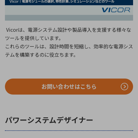
ICTソリューション
民生
組立・ロボティクス
医療
A
B
C
D
ロボティクス（AI）
品質管理・検査
E
F
G
H
I
J
K
L
Vicorは、電源システム設計や製品導入を支援する様々な
データセンタ・クラウド
接着・接合
レーザー・光学部品
組込コンピュータ
ツールを提供しています。
M
N
O
P
これらのツールは、設計時間を短縮し、効率的な電源シス
Q
R
S
T
テムを構築するのに役立ちます。
ミリ波レーダー
製品製造・加工
U
V
W
X
特定用途向け・その他
サービス
Y
Z
ブログ｜ここから始まる最新技術
レーダ・衛星通信
お問い合わせはこちら
検索
医療機器
照射
パワーシステムデザイナー
シミュレーター