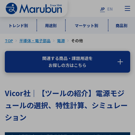
JP
EN
トレンド別
用途別
マーケット別
商品別
TOP
半導体・電子部品
電源
その他
マーケット別
トレンド別
用途別
商品別
メーカ一覧
関連する商品・課題用途を
お探しの方はこちら
50音順
インダストリアルDXソリューション
通信・ネットワーク
半導体・電子部品
自動車
ソフトウェア
産業
あ行
か行
さ行
た行
Vicor社｜【ツールの紹介】電源モジ
な行
は行
ま行
や行
5G・Local 5G
監視・セキュリティ
ュールの選択、特性計算、シミュレー
ら行
わ行
計測・測定・表示機器
情報通信
検査・分析機器
宇宙・防衛
ション
ワイヤレス給電
計測・検出
アルファベット順