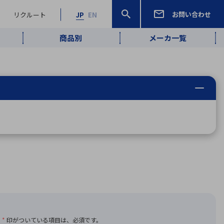
お問い合わせ
リクルート
JP
EN
商品別
メーカ一覧
検索
検索
ーワード
ワイヤレス給
ロボティクス
品質管理・検
は行
ま行
や行
ら行
わ行
ヤレス給電
、
Pocket AI
、
Net Predy
、
メルマガ
計測・検出
電
（AI）
査
から
定・表示機器
報通信
検査・分析機器
宇宙・防衛
ブログ｜ここ
企業概要
IRライブラリー
マテリアリティ（重要課題）
L
M
N
O
P
Q
R
S
T
レーダ・衛星
から始まる最
照射
通信
新技術
ー・光学部品
組込コンピュータ
算短信
沿革
人権・サプライチェーン
半導体・電子
価証券報告書
検索
部品小ロット
算説明会資料
合報告書