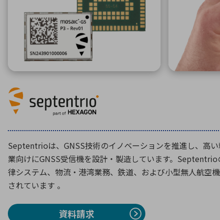
特定用途
拠点一覧
ガバナンス
ディスクロージャー・ポリシー
株式・株主情報
株式基本情報
株主還元
株価情報
株式手続き
株主総会
Septentrioは、GNSS技術のイノベーションを推進し、
定款・株式取扱規程
業向けにGNSS受信機を設計・製造しています。Septentr
電子公告
律システム、物流・港湾業務、鉄道、および小型無人航空機
されています 。
資料請求