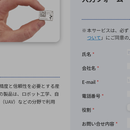
向け・その他
サービス
医
グループ会社
連結キャッシュ・フロー計算書
株
ヒストリカルデータ
I
個人投資家の皆さまへ
丸文ってどんな会社
会
投資をお考えの皆さまへ
サ
株主優待制度
事
個人投資家様向けイベント
業
丸文用語集
株
高い精度と信頼性を必要とする産
資
ioの製品は、ロボット工学、自
（UAV）などの分野で利用