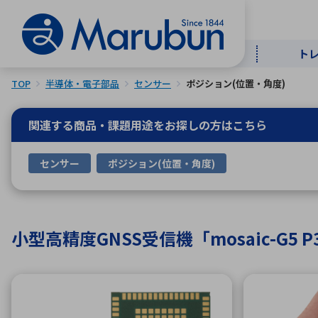
ト
TOP
半導体・電子部品
センサー
ポジション(位置・角度)
マー
ト
用
商
メ
関連する商品・課題用途を
お探しの方はこちら
50音順
センサー
ポジション(位置・角度)
半導体
自
TOPメッセージ・サステナビリ
トップメッセージ
経営方針
ティ基本方針
アルファベッ
小型高精度GNSS受信機「mosaic-G5 P
ICTソ
トップメッセージ
事業内容
人的資本
中期経営計画
コーポレートガバナンス
事業等のリスク