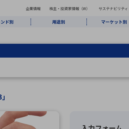
企業情報
株主・投資家情報（IR）
サステナビリティ
レンド別
用途別
マーケット別
キーワード・商品
ケット別
レンド別
途別
品別
ーカ一覧
株主・投資家情報（IR）
サステナビリティ
企業情報
よく検索されているキ
インダストリ
ABOUT MARUBUN
SUSTAINABILITY
IR
通信・ネット
5G・Local
監視・セキュ
あ行
か行
さ行
た行
な行
ミリ波レーダー
、
ワイ
アルDXソリ
ワーク
5G
リティ
ューション
、
AIロボット
、
ここ
・電子部品
動車
ソフトウェア
産業
計測・測
情
企業理念
財務・業績情報
価値創造モデル
A
B
C
D
E
F
G
H
I
J
K
データセン
ミリ波レーダ
製品製造・加
接着・接合
ト順
タ・クラウド
ー
工
3」
U
V
W
X
Y
Z
リューション
民生
組立・ロボティクス
医療
レーザ
最新決算情報
決
役員一覧
環境・社会
シミュレータ
環境構築・開
チャートジェネレーター
有
ー
発システム
連結貸借対照表
決
連結損益計算書
統