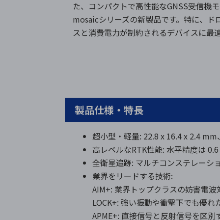
た、コンパクトで高性能なGNSS受信機
mosaicシリーズの新製品です。特に、
スと消費電力が制約されるデバイスに最
製品仕様・特長
超小型・軽量: 22.8 x 16.4 
高レベルなRTK性能: 水平精度は 0.6 c
全衛星追跡: マルチコンステレーシ
業界をリードする技術:
AIM+: 業界トップクラスの妨害電波対
LOCK+: 強い振動や衝撃下でも優
APME+: 直接信号と反射信号を