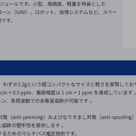
モジュールです。小型、高精度、軽量を特長とした
ドローン（UAV）、ロボット、自律システムなど、スペー
適です。
x 2.4 mm、わずか2.2gという超コンパクトなサイズと軽さを実現
m + 0.5 ppm、垂直精度は 1 cm + 1 ppm を達成しています 
ョン、多周波数での全衛星追跡が可能です 。
策（anti-jamming）およびなりすまし対策（anti-spoo
れた追跡の堅牢性を提供します 。
区別するためのマルチパス推定技術です。