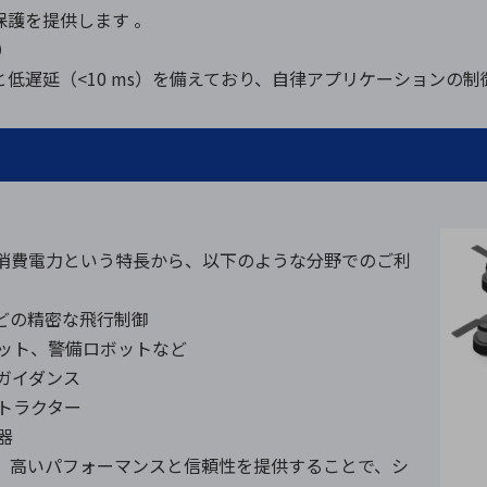
な保護を提供します 。
）
z）と低遅延（<10 ms）を備えており、自律アプリケーションの
型、低消費電力という特長から、以下のような分野でのご利
などの精密な飛行制御
ボット、警備ロボットなど
ガイダンス
トラクター
器
おいて、高いパフォーマンスと信頼性を提供することで、シ