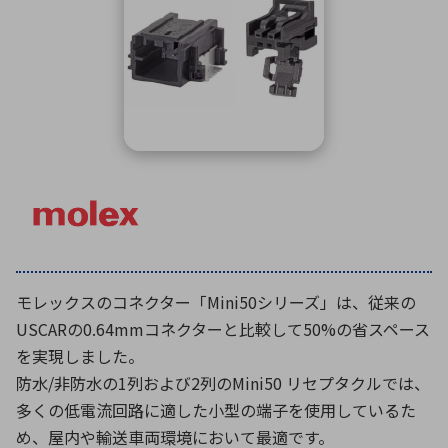
ICTソリューション
民生
組立・ロボティクス
医療
A
B
C
D
ロボティクス（AI）
品質管理・検査
E
F
G
H
I
J
K
L
データセンタ・クラウド
接着・接合
レーザー・光学部品
組込コンピュータ
M
N
O
P
Q
R
S
T
ミリ波レーダー
製品製造・加工
U
V
W
X
特定用途向け・その他
サービス
Y
Z
ブログ｜ここから始まる最新技術
レーダ・衛星通信
モレックスのコネクター「Mini50シリーズ」は、従来の
検索
医療機器
USCARの0.64mmコネクターと比較して50%の省スペース
照射
を実現しました。
防水/非防水の1列および2列のMini50 リセプタクルでは、
多くの低電流回路に適した小型の端子を使用しているた
シミュレーター
め、屋内や輸送車両環境において最適です。