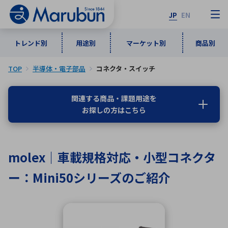
JP
EN
トレンド別
用途別
マーケット別
商品別
TOP
半導体・電子部品
コネクタ・スイッチ
マーケット別
トレンド別
用途別
商品別
メーカ一覧
関連する商品・課題用途を
お探しの方はこちら
50音順
インダストリアルDXソリューション
通信・ネットワーク
半導体・電子部品
自動車
ソフトウェア
産業
あ行
か行
さ行
た行
molex｜車載規格対応・小型コネクタ
な行
は行
ま行
や行
5G・Local 5G
監視・セキュリティ
ー：Mini50シリーズのご紹介
ら行
わ行
計測・測定・表示機器
情報通信
検査・分析機器
宇宙・防衛
ワイヤレス給電
計測・検出
アルファベット順