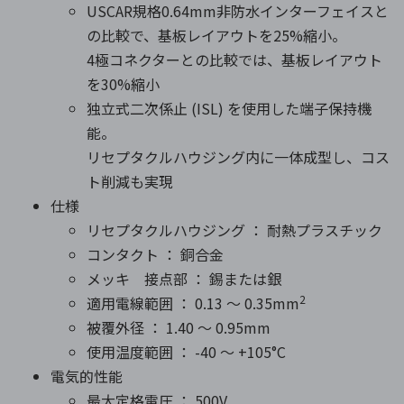
USCAR規格0.64mm非防水インターフェイスと
の比較で、基板レイアウトを25%縮小。
4極コネクターとの比較では、基板レイアウト
を30%縮小
独立式二次係止 (ISL) を使用した端子保持機
能。
リセプタクルハウジング内に一体成型し、コス
ト削減も実現
仕様
リセプタクルハウジング ： 耐熱プラスチック
コンタクト ： 銅合金
メッキ 接点部 ： 錫または銀
2
適用電線範囲 ： 0.13 ～ 0.35mm
被覆外径 ： 1.40 ～ 0.95mm
使用温度範囲 ： -40 ～ +105°C
電気的性能
最大定格電圧 ： 500V