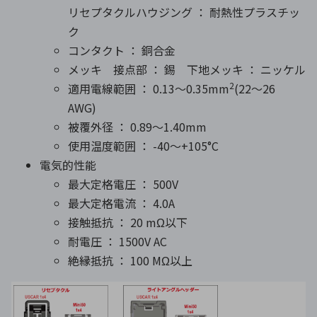
リセプタクルハウジング ： 耐熱性プラスチッ
ク
コンタクト ： 銅合金
メッキ 接点部 ： 錫 下地メッキ ： ニッケル
2
適用電線範囲 ： 0.13～0.35mm
(22～26
AWG)
被覆外径 ： 0.89～1.40mm
使用温度範囲 ： -40～+105°C
電気的性能
最大定格電圧 ： 500V
最大定格電流 ： 4.0A
接触抵抗 ： 20 mΩ以下
耐電圧 ： 1500V AC
絶縁抵抗 ： 100 MΩ以上