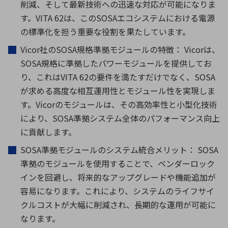
削減、そして最新技術への迅速な対応が可能になりま
す。
VITA 62
は、この
SOSA
エコシステムにおける電源
の標準化を担う重要な役割を果たしています。
Vicor
社の
SOSA
規格準拠モジュールの特徴：
Vicor
は、
SOSA
規格に準拠したパワーモジュールを提供してお
り、これは
VITA 62
の要件を満たすだけでなく、
SOSA
が求める高度な相互運用性とモジュール性を実現しま
す。
Vicor
のモジュールは、その高効率性と小型化技術
により、
SOSA
準拠システム全体のパフォーマンス向上
に貢献します。
SOSA準拠モジュールのシステム統合メリット：
SOSA
準拠のモジュールを使用することで、ベンダーロック
インを回避し、将来的なアップグレードや機能追加が
容易になります。これにより、システムのライフサイ
クルコストが大幅に削減され、長期的な運用が可能に
なります。