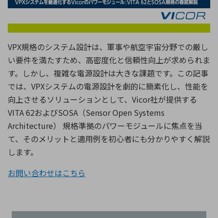
ICTソリューション
民生
組立・ロボティクス
医療
A
B
C
D
ロボティクス（AI）
品質管理・検査
E
F
G
H
I
J
K
L
VPX規格のシステム設計は、軍事や航空宇宙分野での厳し
データセンタ・クラウド
接着・接合
レーザー・光学部品
組込コンピュータ
い要件を満たすため、高密度化と信頼性向上が求められま
M
N
O
P
す。しかし、複雑な電源設計は大きな課題です。この記事
Q
R
S
T
では、
VPX
システムの電源設計を劇的に簡素化し、性能を
ミリ波レーダー
製品製造・加工
向上させるソリューションとして、
Vicor
社が提供する
U
V
W
X
特定用途向け・その他
サービス
VITA 62
および
SOSA
（
Sensor Open Systems
Y
Z
Architecture
） 規格準拠のパワーモジュールに焦点を当
ブログ｜ここから始まる最新技術
レーダ・衛星通信
て、そのメリットと適用例を初心者にも分かりやすく解説
します。
検索
医療機器
照射
お問い合わせはこちら
シミュレーター