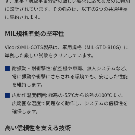
す、軍事・航空宇宙分野の厳しい要求に応えるために特別
に設計されています。その強みは、以下の
2
つの共通特長
に集約されます。
MIL規格準拠の堅牢性
Vicor
の
MIL-COTS
製品は、軍用規格（
MIL-STD-810G
）に
準拠した厳しい試験をクリアしています。
耐振動・耐衝撃性
:
航空機や車両、無人システムなど、
常に振動や衝撃にさらされる環境でも、安定した性能
を維持します。
広動作温度範囲
:
極寒の
-55℃
から灼熱の
100℃
まで、
広範囲な温度で問題なく動作し、システムの信頼性を
確保します。
高い信頼性を支える技術