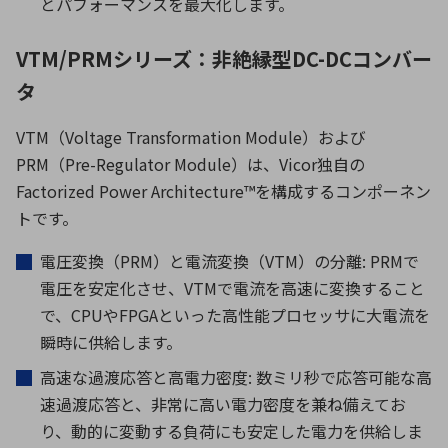
とパフォーマンスを最大化します。
VTM/PRMシリーズ：非絶縁型DC-DCコンバー
タ
VTM
（
Voltage Transformation Module
）および
PRM
（
Pre-Regulator Module
）は、
Vicor
独自の
Factorized Power Architecture™
を構成するコンポーネン
トです。
電圧変換（
PRM
）と電流変換（
VTM
）の分離
: PRM
で
電圧を安定化させ、
VTM
で電流を高速に変換すること
で、
CPU
や
FPGA
といった高性能プロセッサに大電流を
瞬時に供給します。
高速な過渡応答と高電力密度: 数ミリ秒で応答可能な高
速過渡応答と、非常に高い電力密度を兼ね備えてお
り、動的に変動する負荷にも安定した電力を供給しま