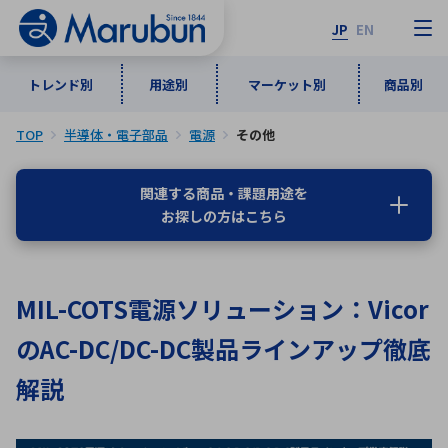
JP
EN
トレンド別
用途別
マーケット別
商品別
TOP
半導体・電子部品
電源
その他
マーケット別
トレンド別
用途別
商品別
メーカ一覧
関連する商品・課題用途を
お探しの方はこちら
50音順
インダストリアルDXソリューション
通信・ネットワーク
半導体・電子部品
自動車
ソフトウェア
産業
あ行
か行
さ行
た行
MIL-COTS電源ソリューション：Vicor
な行
は行
ま行
や行
5G・Local 5G
監視・セキュリティ
のAC-DC/DC-DC製品ラインアップ徹底
ら行
わ行
計測・測定・表示機器
情報通信
検査・分析機器
宇宙・防衛
解説
ワイヤレス給電
計測・検出
アルファベット順