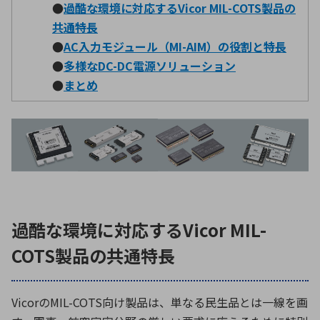
●
過酷な環境に対応する
Vicor MIL-COTS
製品の
共通特長
●
AC入力モジュール（
MI-AIM
）の役割と特長
環境構築・開発システム
●
多様な
DC-DC
電源ソリューション
●
まとめ
半導体・電子部品小ロット
過酷な環境に対応するVicor MIL-
COTS製品の共通特長
Vicor
の
MIL-COTS
向け製品は、単なる民生品とは一線を画