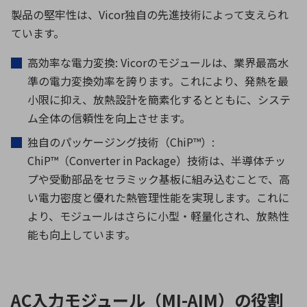
製品の堅牢性は、
Vicor
独自の先進技術によって支えられ
ています。
高効率な電力変換
: Vicor
のモジュールは、業界最高水
準の電力変換効率を誇ります。これにより、発熱を最
小限に抑え、放熱設計を簡素化するとともに、システ
ム全体の信頼性を向上させます。
独自のパッケージング技術（
ChiP™
）
:
ChiP™
（
Converter in Package
）技術は、半導体チッ
プや受動部品をセラミック基板に組み込むことで、高
い電力密度と優れた熱管理性能を実現します。これに
より、モジュールはさらに小型・軽量化され、放熱性
能も向上しています。
AC入力モジュール（MI-AIM）の役割