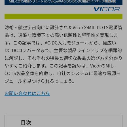
ICTソリューション
民生
組立・ロボティクス
医療
A
B
C
D
ロボティクス（AI）
品質管理・検査
E
F
G
H
I
J
K
L
防衛・航空宇宙向けに設計された
Vicor
の
MIL-COTS
電源製
データセンタ・クラウド
接着・接合
レーザー・光学部品
組込コンピュータ
品は、過酷な環境下での高い信頼性と堅牢性を実現しま
M
N
O
P
す。この記事では、
AC-DC
入力モジュールから、幅広い
Q
R
S
T
DC-DC
コンバータまで、主要な製品ラインアップを網羅的
ミリ波レーダー
製品製造・加工
に解説し、それぞれの特長と適切な製品の選び方を分かり
U
V
W
X
特定用途向け・その他
サービス
やすくご紹介します。この記事を読めば、
Vicor
の
MIL-
Y
Z
COTS
製品全体を俯瞰し、自社のシステムに最適な電源モ
ブログ｜ここから始まる最新技術
レーダ・衛星通信
ジュールを見つけられるでしょう。
検索
医療機器
お問い合わせはこちら
照射
目次
シミュレーター