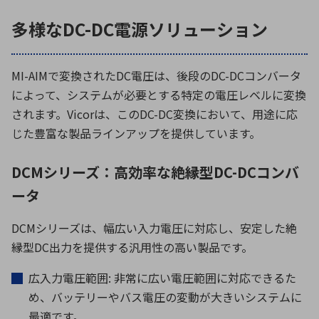
多様なDC-DC電源ソリューション
MI-AIM
で変換された
DC
電圧は、後段の
DC-DC
コンバータ
によって、システムが必要とする特定の電圧レベルに変換
されます。
Vicor
は、この
DC-DC
変換において、用途に応
じた豊富な製品ラインアップを提供しています。
DCMシリーズ：高効率な絶縁型DC-DCコンバ
ータ
DCM
シリーズは、幅広い入力電圧に対応し、安定した絶
縁型
DC
出力を提供する汎用性の高い製品です。
広入力電圧範囲
:
非常に広い電圧範囲に対応できるた
め、バッテリーやバス電圧の変動が大きいシステムに
最適です。