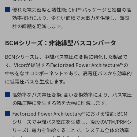
優れた電力密度と熱性能
: ChiP™
パッケージと独自の高
効率技術により、少ない面積で大電力を供給し、熱設
計の課題を軽減します。
BCMシリーズ：非絶縁型バスコンバータ
BCM
シリーズは、中間バス電圧の変換に特化した製品で
す。
Vicor
が提唱する
Factorized Power Architecture™
の
中核をなすコンポーネントであり、高電圧バスから効率的
に低電圧バスを生成します。
高効率なバス電圧変換
:
高い変換効率により、バス電圧
の降圧時に発生する熱を大幅に削減します。
Factorized Power Architecture™
における役割
: BCM
シリーズで中間バス電圧を生成し、後段の
VTM/PRM
シ
リーズに電力を供給することで、システム全体の効率