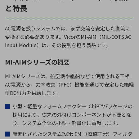
と特長
AC
電源を扱うシステムでは、まず交流を安定した直流に
変換する必要があります。
Vicor
の
MI-AIM
（
MIL-COTS AC
Input Module
）は、その役割を担う製品です。
MI-AIMシリーズの概要
MI-AIM
シリーズは、航空機や艦船などで使用される三相
AC
電源から、力率改善（
PFC
）機能を通じて安定した絶縁
型
DC
出力を供給します。
小型・軽量なフォームファクター
: ChiP™
パッケージの
採用により、従来の外付けコンポーネントが不要とな
り、システム全体の小型・軽量化に貢献します。
簡素化されたシステム設計: EMI（電磁干渉）フィルタ