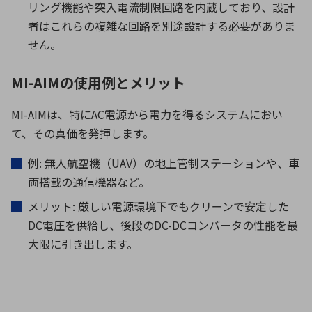
リング機能や突入電流制限回路を内蔵しており、設計
者はこれらの複雑な回路を別途設計する必要がありま
せん。
MI-AIMの使用例とメリット
MI-AIM
は、特に
AC
電源から電力を得るシステムにおい
て、その真価を発揮します。
例
:
無人航空機（
UAV
）の地上管制ステーションや、車
両搭載の通信機器など。
メリット
:
厳しい電源環境下でもクリーンで安定した
DC
電圧を供給し、後段の
DC-DC
コンバータの性能を最
大限に引き出します。